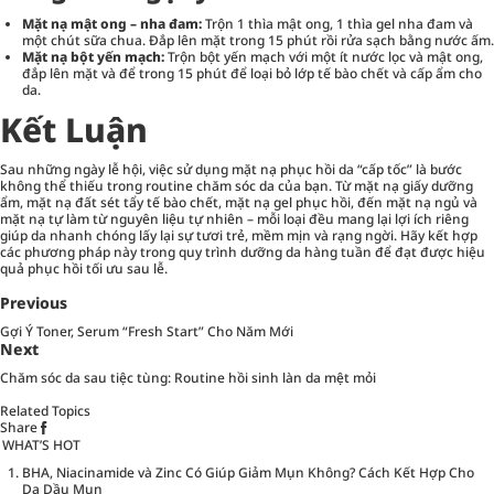
Mặt nạ mật ong – nha đam:
Trộn 1 thìa mật ong, 1 thìa gel nha đam và
một chút sữa chua. Đắp lên mặt trong 15 phút rồi rửa sạch bằng nước ấm.
Mặt nạ bột yến mạch:
Trộn bột yến mạch với một ít nước lọc và mật ong,
đắp lên mặt và để trong 15 phút để loại bỏ lớp tế bào chết và cấp ẩm cho
da.
Kết Luận
Sau những ngày lễ hội, việc sử dụng mặt nạ phục hồi da “cấp tốc” là bước
không thể thiếu trong routine chăm sóc da của bạn. Từ mặt nạ giấy dưỡng
ẩm, mặt nạ đất sét tẩy tế bào chết, mặt nạ gel phục hồi, đến mặt nạ ngủ và
mặt nạ tự làm từ nguyên liệu tự nhiên – mỗi loại đều mang lại lợi ích riêng
giúp da nhanh chóng lấy lại sự tươi trẻ, mềm mịn và rạng ngời. Hãy kết hợp
các phương pháp này trong quy trình dưỡng da hàng tuần để đạt được hiệu
quả phục hồi tối ưu sau lễ.
Previous
Gợi Ý Toner, Serum “Fresh Start” Cho Năm Mới
Next
Chăm sóc da sau tiệc tùng: Routine hồi sinh làn da mệt mỏi
Related Topics
Share
WHAT’S HOT
BHA, Niacinamide và Zinc Có Giúp Giảm Mụn Không? Cách Kết Hợp Cho
Da Dầu Mụn