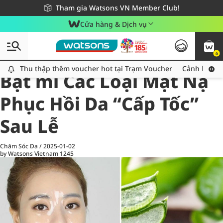
Giao hàng nhanh 24h - Áp dụng khu vực TP. Hồ Chí Minh
Miễn phí giao hàng cho đơn hàng từ 249,000Đ
Tham gia Watsons VN Member Club!
Cửa hàng & Dịch vụ
0
All
Chăm Sóc Cá Nhân
Ch
Thu thập thêm voucher hot tại Trạm Voucher
Thu thập thêm voucher hot tại Trạm Voucher
Cảnh báo An
Bật mí Các Loại Mặt Nạ
Phục Hồi Da “Cấp Tốc”
Sau Lễ
Chăm Sóc Da
/
2025-01-02
by Watsons Vietnam
1245