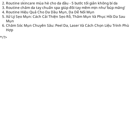
Routine skincare mùa hè cho da dầu - 5 bước tối giản không bí da
Routine chăm da tay chuẩn spa giúp đôi tay mềm mịn như ‘búp măng’
Routine Hiệu Quả Cho Da Dầu Mụn, Da Dễ Nổi Mụn
Xử Lý Sẹo Mụn: Cách Cải Thiện Sẹo Rỗ, Thâm Mụn Và Phục Hồi Da Sau
Mụn
Chăm Sóc Mụn Chuyên Sâu: Peel Da, Laser Và Cách Chọn Liệu Trình Phù
Hợp
*/?>