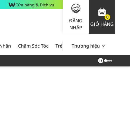
Cửa hàng & Dịch vụ
0
ĐĂNG
GIỎ HÀNG
NHẬP
 Nhân
Chăm Sóc Tóc
Trẻ Em
Thương hiệu
Nam Giới
Chăm Sóc 