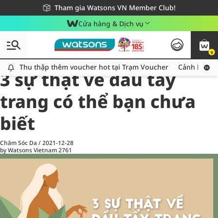
Giao hàng nhanh 24h - Áp dụng khu vực TP. Hồ Chí Minh
Miễn phí giao hàng cho đơn hàng từ 249,000Đ
Tham gia Watsons VN Member Club!
Cửa hàng & Dịch vụ
0
All
Chăm Sóc Cá Nhân
Ch
Thu thập thêm voucher hot tại Trạm Voucher
Thu thập thêm voucher hot tại Trạm Voucher
Cảnh báo An
3 sự thật về dầu tẩy
trang có thể bạn chưa
biết
Chăm Sóc Da
/
2021-12-28
by Watsons Vietnam
2761