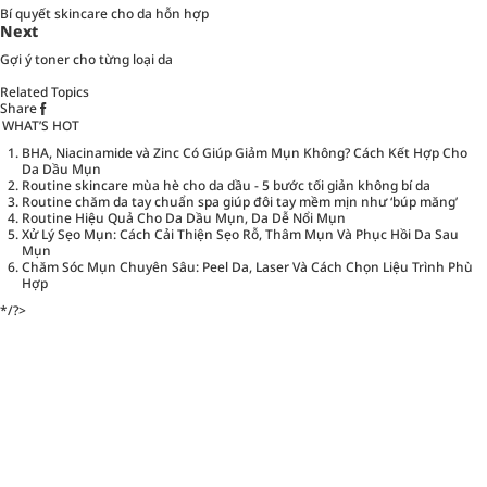
Bí quyết skincare cho da hỗn hợp
Next
Gợi ý toner cho từng loại da
Related Topics
Share
WHAT’S HOT
BHA, Niacinamide và Zinc Có Giúp Giảm Mụn Không? Cách Kết Hợp Cho
Da Dầu Mụn
Routine skincare mùa hè cho da dầu - 5 bước tối giản không bí da
Routine chăm da tay chuẩn spa giúp đôi tay mềm mịn như ‘búp măng’
Routine Hiệu Quả Cho Da Dầu Mụn, Da Dễ Nổi Mụn
Xử Lý Sẹo Mụn: Cách Cải Thiện Sẹo Rỗ, Thâm Mụn Và Phục Hồi Da Sau
Mụn
Chăm Sóc Mụn Chuyên Sâu: Peel Da, Laser Và Cách Chọn Liệu Trình Phù
Hợp
*/?>