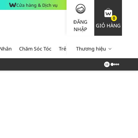
Cửa hàng & Dịch vụ
0
ĐĂNG
GIỎ HÀNG
NHẬP
 Nhân
Chăm Sóc Tóc
Trẻ Em
Thương hiệu
Nam Giới
Chăm Sóc 