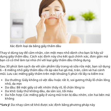
Xác định loại da bằng giấy thấm dầu
Thay vì dùng tay để cảm nhận, còn một mẹo nhỏ dành cho bạn là hãy sử
dụng
giấy thấm dầu
. Cách xác định này cho kết quả chính xác, đơn giản mà
bạn có có thể làm tại nhà chỉ với loại giấy thấm dầu thông dụng.
Sau 30 phút làm sạch da với sản phẩm
tẩy trang
và sữa rửa mặt, bạn sử dụng
6 – 8 miếng nhỏ giấy thấm dầu rồi áp vào hai gò má, trán, cằm và hai cánh
mũi. Lưu các miếng giấy thấm trên mặt khoảng 5 phút rồi lấy ra kiểm tra:
Da thường: Giấy không có vệt dầu hoặc rất ít, soi gương thấy lỗ chân lông
nhỏ, da mịn
Da dầu: Bề mặt giấy có vết nhờn thấy rõ, lỗ chân lông to
Da khô: Giấy thử không dầu, da sần sùi, tối màu
Da hỗn hợp: Các miếng giấy ở vùng mũi trán bị dầu nhờn, còn hai bên má
không
*Lưu ý
: Da nhạy cảm sẽ khó được xác định bằng phương pháp này