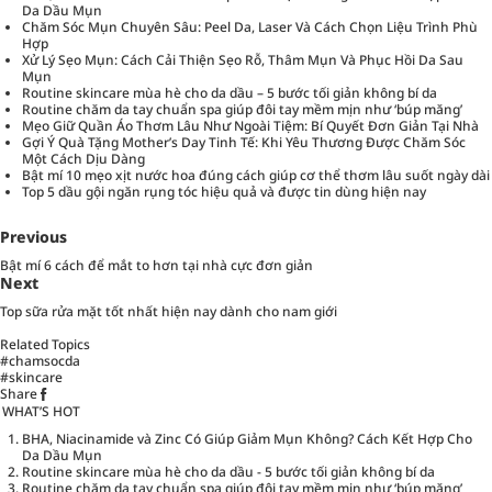
Da Dầu Mụn
Chăm Sóc Mụn Chuyên Sâu: Peel Da, Laser Và Cách Chọn Liệu Trình Phù
Hợp
Xử Lý Sẹo Mụn: Cách Cải Thiện Sẹo Rỗ, Thâm Mụn Và Phục Hồi Da Sau
Mụn
Routine skincare mùa hè cho da dầu – 5 bước tối giản không bí da
Routine chăm da tay chuẩn spa giúp đôi tay mềm mịn như ‘búp măng’
Mẹo Giữ Quần Áo Thơm Lâu Như Ngoài Tiệm: Bí Quyết Đơn Giản Tại Nhà
Gợi Ý Quà Tặng Mother’s Day Tinh Tế: Khi Yêu Thương Được Chăm Sóc
Một Cách Dịu Dàng
Bật mí 10 mẹo xịt nước hoa đúng cách giúp cơ thể thơm lâu suốt ngày dài
Top 5 dầu gội ngăn rụng tóc hiệu quả và được tin dùng hiện nay
Previous
Bật mí 6 cách để mắt to hơn tại nhà cực đơn giản
Next
Top sữa rửa mặt tốt nhất hiện nay dành cho nam giới
Related Topics
#chamsocda
#skincare
Share
WHAT’S HOT
BHA, Niacinamide và Zinc Có Giúp Giảm Mụn Không? Cách Kết Hợp Cho
Da Dầu Mụn
Routine skincare mùa hè cho da dầu - 5 bước tối giản không bí da
Routine chăm da tay chuẩn spa giúp đôi tay mềm mịn như ‘búp măng’