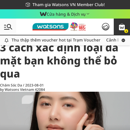
Giao hàng nhanh 24h - Áp dụng khu vực TP. Hồ Chí Minh
Miễn phí giao hàng cho đơn hàng từ 249,000Đ
Tham gia Watsons VN Member Club!
Cửa hàng & Dịch vụ
0
All
Chăm Sóc Cá Nhân
Ch
Thu thập thêm voucher hot tại Trạm Voucher
Thu thập thêm voucher hot tại Trạm Voucher
Cảnh báo An
3 cách xác định loại da
mặt bạn không thể bỏ
qua
Chăm Sóc Da
/
2023-08-01
by Watsons Vietnam
42084