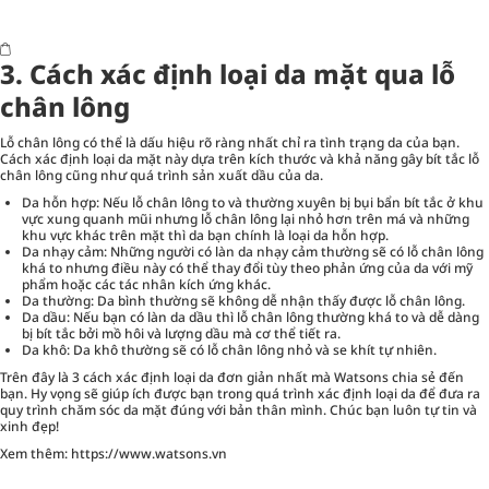
3. Cách xác định loại da mặt qua lỗ
chân lông
Lỗ chân lông có thể là dấu hiệu rõ ràng nhất chỉ ra tình trạng da của bạn.
Cách xác định loại da mặt này dựa trên kích thước và khả năng gây bít tắc lỗ
chân lông cũng như quá trình sản xuất dầu của da.
Da hỗn hợp: Nếu lỗ chân lông to và thường xuyên bị bụi bẩn bít tắc ở khu
vực xung quanh mũi nhưng lỗ chân lông lại nhỏ hơn trên má và những
khu vực khác trên mặt thì da bạn chính là loại da hỗn hợp.
Da nhạy cảm: Những người có làn da nhạy cảm thường sẽ có lỗ chân lông
khá to nhưng điều này có thể thay đổi tùy theo phản ứng của da với mỹ
phẩm hoặc các tác nhân kích ứng khác.
Da thường: Da bình thường sẽ không dễ nhận thấy được lỗ chân lông.
Da dầu: Nếu bạn có làn da dầu thì lỗ chân lông thường khá to và dễ dàng
bị bít tắc bởi mồ hôi và lượng dầu mà cơ thể tiết ra.
Da khô: Da khô thường sẽ có lỗ chân lông nhỏ và se khít tự nhiên.
Trên đây là 3 cách xác định loại da đơn giản nhất mà Watsons chia sẻ đến
bạn. Hy vọng sẽ giúp ích được bạn trong quá trình xác định loại da để đưa ra
quy trình chăm sóc da mặt đúng với bản thân mình. Chúc bạn luôn tự tin và
xinh đẹp!
Xem thêm:
https://www.watsons.vn