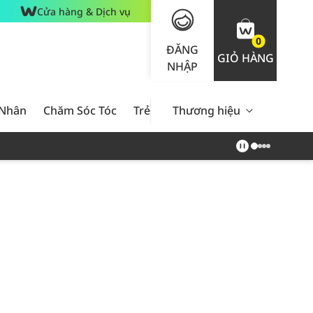
Cửa hàng & Dịch vụ
0
ĐĂNG
GIỎ HÀNG
NHẬP
 Nhân
Chăm Sóc Tóc
Trẻ Em
Thương hiệu
Nam Giới
Chăm Sóc 