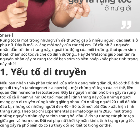
Share
Rụng tóc là một trong những vấn đề thường gặp ở nhiều người, đặc biệt là ở
phụ nữ. Đây là mối lo lắng mỗi ngày của các chị em. Có rất nhiều nguyên
nhân dẫn tới tình trạng này, ngoài tác động của môi trường, thói quen sinh
hoạt,
chăm sóc tóc
và chế độ dinh dưỡng… Hãy để Watsons giúp bạn tìm ra
nguyên nhân gây ra rụng tóc để bạn sớm có biện pháp khắc phục tình trạng
này nhé!
1. Yếu tố di truyền
Nếu bạn nhận thấy phần tóc mái của mình đang mỏng dần đi, đó có thể là do
gen di truyền (androgenetic alopecia) – một chứng rối loạn của cơ thể, liên
quan đến hormone testosterone. Đây là nguyên nhân phổ biến gây ra rụng
tóc kể cả ở nam và nữ. Độ tuổi mắc phải tình trạng này của những người
mang gen di truyền cũng không giống nhau. Có những người 20 tuổi đã bắt
đầu bị, nhưng có những người đến 40 – 50 tuổi mới bắt đầu xuất hiện tình
trạng rụng. Theo tạp chí Experimental Dermatology năm 2020, một trong
những nguyên nhân gây ra tình trạng hói đầu là do sự tương tác phức tạp
giữa gen và hormone. Đối với phụ nữ thời kỳ mãn kinh, tình trạng rụng tóc
cũng xảy ra phổ biến do có sự thay đổi nội tiết tố trong cơ thể.