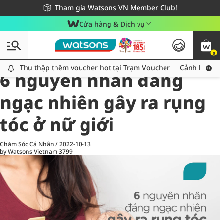
Giao hàng nhanh 24h - Áp dụng khu vực TP. Hồ Chí Minh
Miễn phí giao hàng cho đơn hàng từ 249,000Đ
Tham gia Watsons VN Member Club!
Cửa hàng & Dịch vụ
0
All
Chăm Sóc Cá Nhân
Ch
Thu thập thêm voucher hot tại Trạm Voucher
Thu thập thêm voucher hot tại Trạm Voucher
Cảnh báo An
6 nguyên nhân đáng
ngạc nhiên gây ra rụng
tóc ở nữ giới
Chăm Sóc Cá Nhân
/
2022-10-13
by Watsons Vietnam
3799