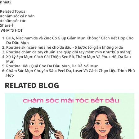
nhiệt?
Related Topics
#chăm sóc cá nhân
#chăm sóc tóc
Share
WHAT’S HOT
BHA, Niacinamide và Zinc Có Giúp Giảm Mụn Không? Cách Kết Hợp Cho
Da Dầu Mụn
Routine skincare mùa hè cho da dầu - 5 bước tối giản không bí da
Routine chăm da tay chuẩn spa giúp đôi tay mềm mịn như ‘búp măng’
Xử Lý Sẹo Mụn: Cách Cải Thiện Sẹo Rỗ, Thâm Mụn Và Phục Hồi Da Sau
Mụn
Routine Hiệu Quả Cho Da Dầu Mụn, Da Dễ Nổi Mụn
Chăm Sóc Mụn Chuyên Sâu: Peel Da, Laser Và Cách Chọn Liệu Trình Phù
Hợp
RELATED BLOG