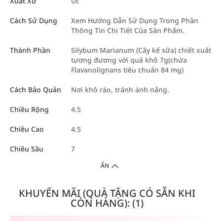
Xuất Xứ
Úc
Cách Sử Dụng
Xem Hướng Dẫn Sử Dụng Trong Phần
Thông Tin Chi Tiết Của Sản Phẩm.
Thành Phần
Silybum Marianum (Cây kế sữa) chiết xuất
tương đương với quả khô 7g(chứa
Flavanolignans tiêu chuẩn 84 mg)
Cách Bảo Quản
Nơi khô ráo, tránh ánh nắng.
Chiều Rộng
4.5
Chiều Cao
4.5
Chiều Sâu
7
ẨN
KHUYẾN MÃI (QUÀ TẶNG CÓ SẴN KHI
CÒN HÀNG): (1)