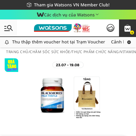
Giao hàng nhanh 24h - Áp dụng khu vực TP. Hồ Chí Minh
Miễn phí giao hàng cho đơn hàng từ 249,000Đ
Tham gia Watsons VN Member Club!
Các dịch vụ của Watsons
0
Thu thập thêm voucher hot tại Trạm Voucher
Thu thập thêm voucher hot tại Trạm Voucher
Cảnh báo An
TRANG CHỦ
/
CHĂM SÓC SỨC KHỎE
/
THỰC PHẨM CHỨC NĂNG
/
VITAMI