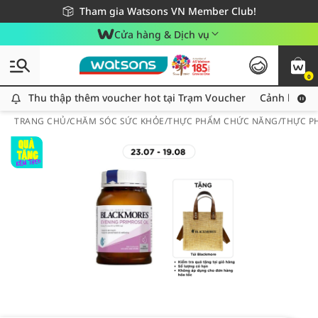
Giao hàng nhanh 24h - Áp dụng khu vực TP. Hồ Chí Minh
Miễn phí giao hàng cho đơn hàng từ 249,000Đ
Tham gia Watsons VN Member Club!
Cửa hàng & Dịch vụ
0
Thu thập thêm voucher hot tại Trạm Voucher
Thu thập thêm voucher hot tại Trạm Voucher
Cảnh báo An
TRANG CHỦ
/
CHĂM SÓC SỨC KHỎE
/
THỰC PHẨM CHỨC NĂNG
/
THỰC P