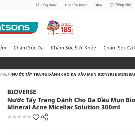
inh
Tiếng Việt
Tải ứng dụng
Tìm cửa hàng
Blog
iểm
Chăm Sóc Da
Chăm Sóc Sức Khỏe
Chăm Sóc Cá
U/MỤN
/
NƯỚC TẨY TRANG DÀNH CHO DA DẦU MỤN BIOVERSE MINERAL
BIOVERSE
Nước Tẩy Trang Dành Cho Da Dầu Mụn Bi
Mineral Acne Micellar Solution 300ml