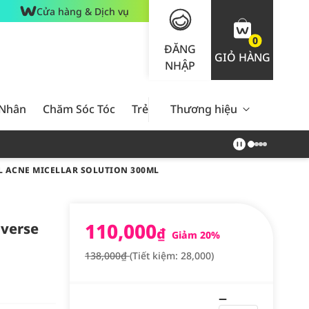
Cửa hàng & Dịch vụ
0
ĐĂNG
GIỎ HÀNG
NHẬP
 Nhân
Chăm Sóc Tóc
Trẻ Em
Thương hiệu
Nam Giới
Chăm Sóc 
 ACNE MICELLAR SOLUTION 300ML
110,000
overse
₫
Giảm 20%
138,000₫
(Tiết kiệm: 28,000)