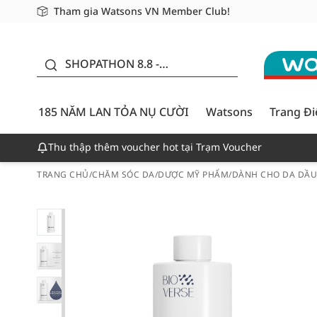
Tham gia Watsons VN Member Club!
Miễn phí giao hàng cho đơn hàng từ 249,000Đ
Giao hàng nhanh 24h - Áp dụng khu vực TP. Hồ Chí M
185 NĂM LAN TỎA NỤ
CƯỜI - GIẢM ĐẾN
SHOPATHON 8.8 -
50%
DEAL ĐỈNH
185 NĂM LAN TỎA NỤ CƯỜI
Watsons
Trang Đ
Thu thập thêm voucher hot tại Trạm Voucher
TRANG CHỦ
/
CHĂM SÓC DA
/
DƯỢC MỸ PHẨM
/
DÀNH CHO DA DẦ