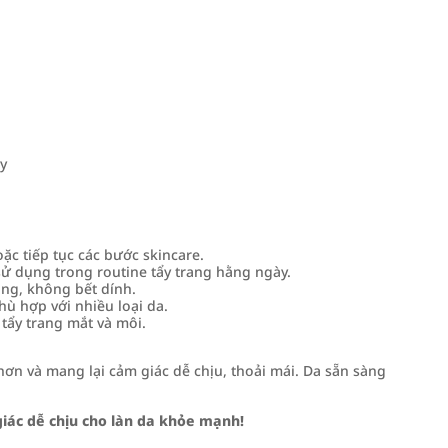
ây
oặc tiếp tục các bước skincare.
 dụng trong routine tẩy trang hằng ngày.
ng, không bết dính.
ù hợp với nhiều loại da.
tẩy trang mắt và môi.
ơn và mang lại cảm giác dễ chịu, thoải mái. Da sẵn sàng
iác dễ chịu cho làn da khỏe mạnh!