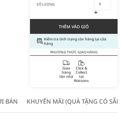
SỐ LƯỢNG
THÊM VÀO GIỎ
Kiểm tra tình trạng còn hàng tại cửa
hàng
PHƯƠNG THỨC GIAO HÀNG
Giao
Click &
hàng
Collect
tận nhà
tại
Watsons
I BÁN
KHUYẾN MÃI (QUÀ TẶNG CÓ SẴN KH