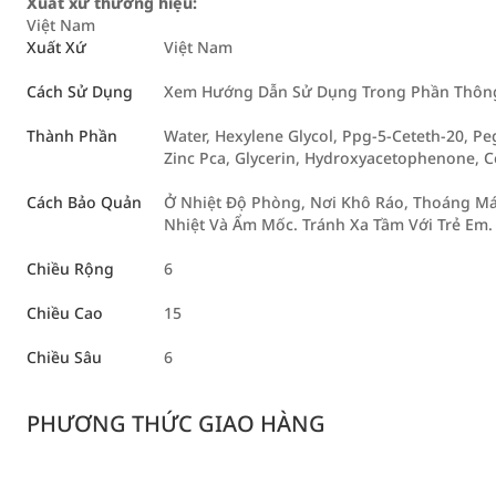
Xuất xứ thương hiệu:
Việt Nam
Xuất Xứ
Việt Nam
Cách Sử Dụng
Xem Hướng Dẫn Sử Dụng Trong Phần Thông 
Thành Phần
Water, Hexylene Glycol, Ppg-5-Ceteth-20, Pe
Zinc Pca, Glycerin, Hydroxyacetophenone, C
Cách Bảo Quản
Ở Nhiệt Độ Phòng, Nơi Khô Ráo, Thoáng Má
Nhiệt Và Ẩm Mốc. Tránh Xa Tầm Với Trẻ Em.
Chiều Rộng
6
Chiều Cao
15
Chiều Sâu
6
PHƯƠNG THỨC GIAO HÀNG