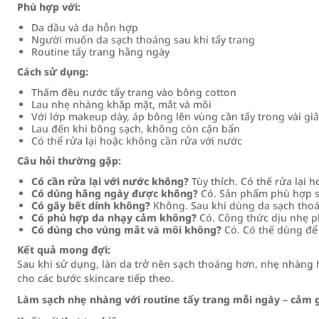
Phù hợp với:
Da dầu và da hỗn hợp
Người muốn da sạch thoáng sau khi tẩy trang
Routine tẩy trang hằng ngày
Cách sử dụng:
Thấm đều nước tẩy trang vào bông cotton
Lau nhẹ nhàng khắp mặt, mắt và môi
Với lớp makeup dày, áp bông lên vùng cần tẩy trong vài gi
Lau đến khi bông sạch, không còn cặn bẩn
Có thể rửa lại hoặc không cần rửa với nước
Câu hỏi thường gặp:
Có cần rửa lại với nước không?
Tùy thích. Có thể rửa lại h
Có dùng hằng ngày được không?
Có. Sản phẩm phù hợp sử
Có gây bết dính không?
Không. Sau khi dùng da sạch thoá
Có phù hợp da nhạy cảm không?
Có. Công thức dịu nhẹ ph
Có dùng cho vùng mắt và môi không?
Có. Có thể dùng để 
Kết quả mong đợi:
Sau khi sử dụng, làn da trở nên sạch thoáng hơn, nhẹ nhàng h
cho các bước skincare tiếp theo.
Làm sạch nhẹ nhàng với routine tẩy trang mỗi ngày – cảm g