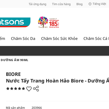
inh
Tiếng Việt
Tải ứng dụng
Tìm cửa hàng
Blog
iểm
Chăm Sóc Da
Chăm Sóc Sức Khỏe
Chăm Sóc Cá
- DƯỠNG ẨM 90ML
BIORE
Nước Tẩy Trang Hoàn Hảo Biore - Dưỡng 
Mã sản phẩm
203966