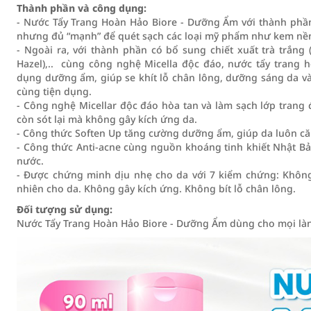
Thành phần và công dụng:
- Nước Tẩy Trang Hoàn Hảo Biore - Dưỡng Ẩm với thành phần
nhưng đủ “mạnh” để quét sạch các loại mỹ phẩm như kem nền
- Ngoài ra, với thành phần có bổ sung chiết xuất trà trắng (C
Hazel),.. cùng công nghệ Micella độc đáo, nước tẩy trang
dụng dưỡng ẩm, giúp se khít lỗ chân lông, dưỡng sáng da và
cùng tiện dụng.
- Công nghệ Micellar độc đáo hòa tan và làm sạch lớp trang 
còn sót lại mà không gây kích ứng da.
- Công thức Soften Up tăng cường dưỡng ẩm, giúp da luôn c
- Công thức Anti-acne cùng nguồn khoáng tinh khiết Nhật Bả
nước.
- Được chứng minh dịu nhẹ cho da với 7 kiểm chứng: Khôn
nhiên cho da. Không gây kích ứng. Không bít lỗ chân lông.
Đối tượng sử dụng:
Nước Tẩy Trang Hoàn Hảo Biore - Dưỡng Ẩm dùng cho mọi là