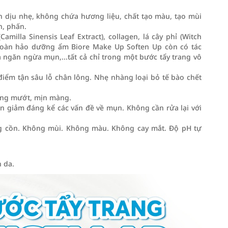
 dịu nhẹ, không chứa hương liệu, chất tạo màu, tạo mùi
, phấn.
amilla Sinensis Leaf Extract), collagen, lá cây phỉ (Witch
 hoàn hảo dưỡng ẩm Biore Make Up Soften Up còn có tác
 ngăn ngừa mụn,...tất cả chỉ trong một bước tẩy trang vô
điểm tận sâu lỗ chân lông. Nhẹ nhàng loại bỏ tế bào chết
ăng mướt, mịn màng.
n giảm đáng kể các vấn đề về mụn. Không cần rửa lại với
g cồn. Không mùi. Không màu. Không cay mắt. Độ pH tự
n da.