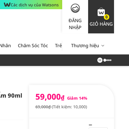
Các dịch vụ của Watsons
0
ĐĂNG
GIỎ HÀNG
NHẬP
 Nhân
Chăm Sóc Tóc
Trẻ Em
Thương hiệu
Nam Giới
Chăm Sóc 
59,000
Ẩm 90ml
₫
Giảm 14%
69,000₫
(Tiết kiệm: 10,000)