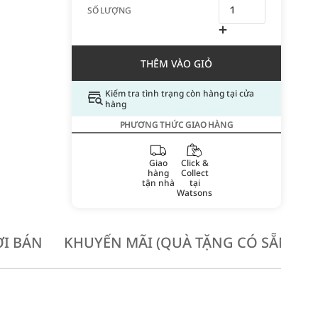
SỐ LƯỢNG
THÊM VÀO GIỎ
Kiểm tra tình trạng còn hàng tại cửa
hàng
PHƯƠNG THỨC GIAO HÀNG
Giao
Click &
hàng
Collect
tận nhà
tại
Watsons
I BÁN
KHUYẾN MÃI (QUÀ TẶNG CÓ SẴN KH