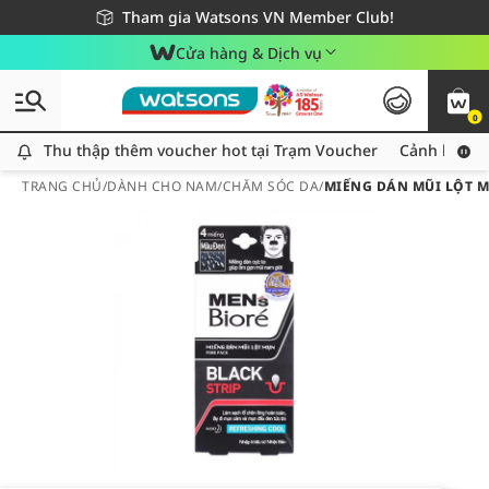
Giao hàng nhanh 24h - Áp dụng khu vực TP. Hồ Chí Minh
Miễn phí giao hàng cho đơn hàng từ 249,000Đ
Tham gia Watsons VN Member Club!
Cửa hàng & Dịch vụ
0
Thu thập thêm voucher hot tại Trạm Voucher
Thu thập thêm voucher hot tại Trạm Voucher
Cảnh báo An
TRANG CHỦ
/
DÀNH CHO NAM
/
CHĂM SÓC DA
/
MIẾNG DÁN MŨI LỘT M