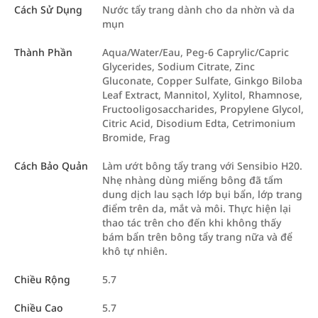
Cách Sử Dụng
Nước tẩy trang dành cho da nhờn và da
mụn
Thành Phần
Aqua/Water/Eau, Peg-6 Caprylic/Capric
Glycerides, Sodium Citrate, Zinc
Gluconate, Copper Sulfate, Ginkgo Biloba
Leaf Extract, Mannitol, Xylitol, Rhamnose,
Fructooligosaccharides, Propylene Glycol,
Citric Acid, Disodium Edta, Cetrimonium
Bromide, Frag
Cách Bảo Quản
Làm ướt bông tẩy trang với Sensibio H20.
Nhẹ nhàng dùng miếng bông đã tẩm
dung dịch lau sạch lớp bụi bẩn, lớp trang
điểm trên da, mắt và môi. Thực hiện lại
thao tác trên cho đến khi không thấy
bám bẩn trên bông tẩy trang nữa và để
khô tự nhiên.
Chiều Rộng
5.7
Chiều Cao
5.7