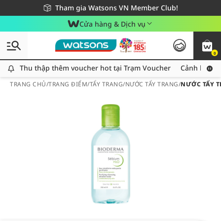
Giao hàng nhanh 24h - Áp dụng khu vực TP. Hồ Chí Minh
Miễn phí giao hàng cho đơn hàng từ 249,000Đ
Tham gia Watsons VN Member Club!
Cửa hàng & Dịch vụ
0
Thu thập thêm voucher hot tại Trạm Voucher
Thu thập thêm voucher hot tại Trạm Voucher
Cảnh báo An
TRANG CHỦ
/
TRANG ĐIỂM
/
TẨY TRANG
/
NƯỚC TẨY TRANG
/
NƯỚC TẨY T