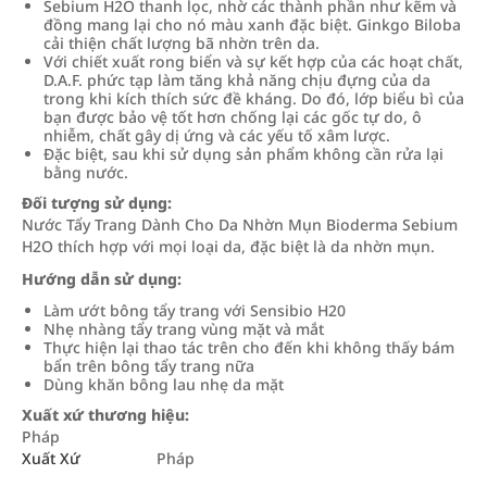
Sebium H2O thanh lọc, nhờ các thành phần như kẽm và
đồng mang lại cho nó màu xanh đặc biệt. Ginkgo Biloba
cải thiện chất lượng bã nhờn trên da.
Với chiết xuất rong biển và sự kết hợp của các hoạt chất,
D.A.F. phức tạp làm tăng khả năng chịu đựng của da
trong khi kích thích sức đề kháng. Do đó, lớp biểu bì của
bạn được bảo vệ tốt hơn chống lại các gốc tự do, ô
nhiễm, chất gây dị ứng và các yếu tố xâm lược.
Đặc biệt, sau khi sử dụng sản phẩm không cần rửa lại
bằng nước.
Đối tượng sử dụng:
Nước Tẩy Trang Dành Cho Da Nhờn Mụn Bioderma Sebium
H2O thích hợp với mọi loại da, đặc biệt là da nhờn mụn.
Hướng dẫn sử dụng:
Làm ướt bông tẩy trang với Sensibio H20
Nhẹ nhàng tẩy trang vùng mặt và mắt
Thực hiện lại thao tác trên cho đến khi không thấy bám
bẩn trên bông tẩy trang nữa
Dùng khăn bông lau nhẹ da mặt
Xuất xứ thương hiệu:
Pháp
Xuất Xứ
Pháp