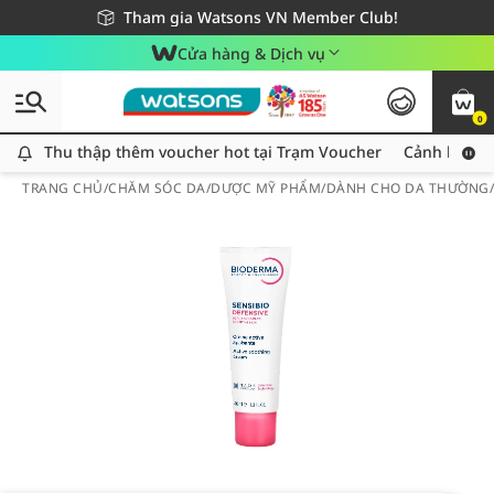
Giao hàng nhanh 24h - Áp dụng khu vực TP. Hồ Chí Minh
Miễn phí giao hàng cho đơn hàng từ 249,000Đ
Tham gia Watsons VN Member Club!
Cửa hàng & Dịch vụ
0
Thu thập thêm voucher hot tại Trạm Voucher
Thu thập thêm voucher hot tại Trạm Voucher
Cảnh báo An
TRANG CHỦ
/
CHĂM SÓC DA
/
DƯỢC MỸ PHẨM
/
DÀNH CHO DA THƯỜNG/