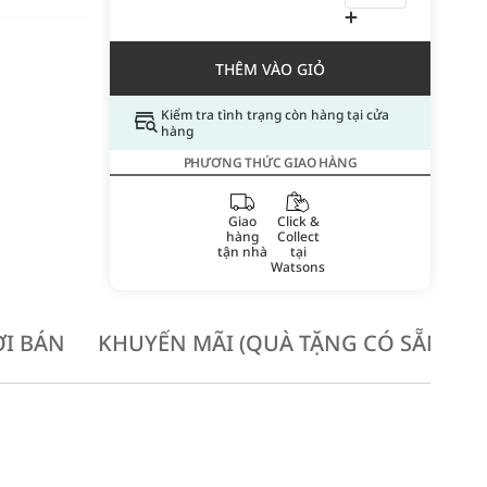
THÊM VÀO GIỎ
Kiểm tra tình trạng còn hàng tại cửa
hàng
PHƯƠNG THỨC GIAO HÀNG
Giao
Click &
hàng
Collect
tận nhà
tại
Watsons
I BÁN
KHUYẾN MÃI (QUÀ TẶNG CÓ SẴN KH