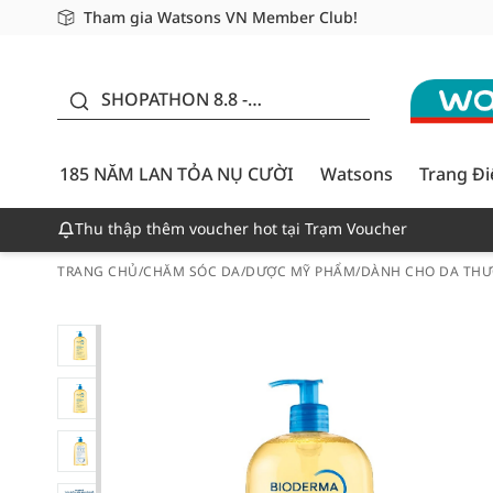
Tham gia Watsons VN Member Club!
Miễn phí giao hàng cho đơn hàng từ 249,000Đ
Giao hàng nhanh 24h - Áp dụng khu vực TP. Hồ Chí M
185 NĂM LAN TỎA NỤ
CƯỜI - GIẢM ĐẾN
SHOPATHON 8.8 -
50%
DEAL ĐỈNH
185 NĂM LAN TỎA NỤ CƯỜI
Watsons
Trang Đ
Thu thập thêm voucher hot tại Trạm Voucher
TRANG CHỦ
/
CHĂM SÓC DA
/
DƯỢC MỸ PHẨM
/
DÀNH CHO DA THƯ