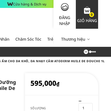
Cửa hàng & Dịch vụ
0
ĐĂNG
GIỎ HÀNG
NHẬP
 Nhân
Chăm Sóc Tóc
Trẻ Em
Thương hiệu
Nam Giới
Chăm Sóc 
 ẨM CHO DA KHÔ, DA NHẠY CẢM ATODERM HUILE DE DOUCHE 1L
595,000
 Dưỡng
₫
ile De
SỐ LƯỢNG