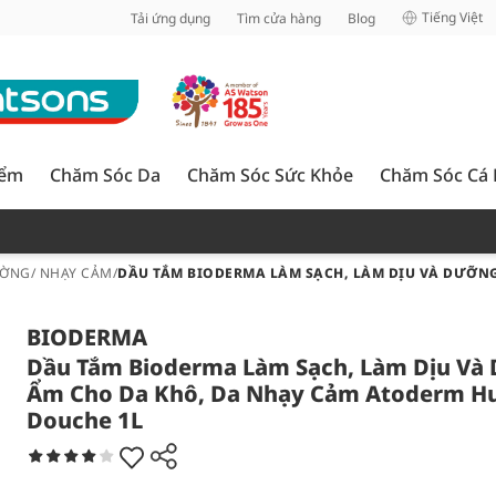
inh
Tiếng Việt
Tải ứng dụng
Tìm cửa hàng
Blog
iểm
Chăm Sóc Da
Chăm Sóc Sức Khỏe
Chăm Sóc Cá
ỜNG/ NHẠY CẢM
/
DẦU TẮM BIODERMA LÀM SẠCH, LÀM DỊU VÀ DƯỠNG
BIODERMA
Dầu Tắm Bioderma Làm Sạch, Làm Dịu Và
Ẩm Cho Da Khô, Da Nhạy Cảm Atoderm Hu
Douche 1L