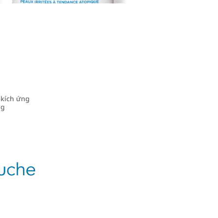
a
 kích ứng
ng