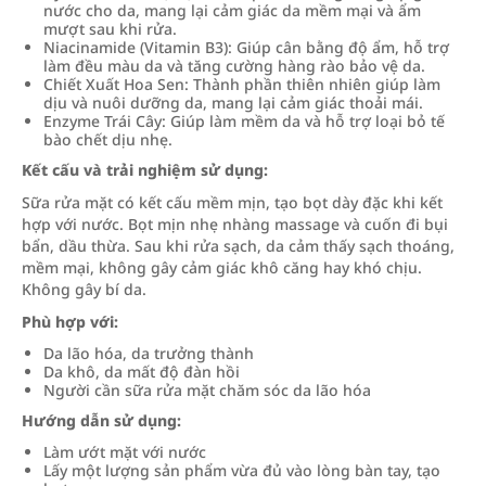
nước cho da, mang lại cảm giác da mềm mại và ẩm
mượt sau khi rửa.
Niacinamide (Vitamin B3): Giúp cân bằng độ ẩm, hỗ trợ
làm đều màu da và tăng cường hàng rào bảo vệ da.
Chiết Xuất Hoa Sen: Thành phần thiên nhiên giúp làm
dịu và nuôi dưỡng da, mang lại cảm giác thoải mái.
Enzyme Trái Cây: Giúp làm mềm da và hỗ trợ loại bỏ tế
bào chết dịu nhẹ.
Kết cấu và trải nghiệm sử dụng:
Sữa rửa mặt có kết cấu mềm mịn, tạo bọt dày đặc khi kết
hợp với nước. Bọt mịn nhẹ nhàng massage và cuốn đi bụi
bẩn, dầu thừa. Sau khi rửa sạch, da cảm thấy sạch thoáng,
mềm mại, không gây cảm giác khô căng hay khó chịu.
Không gây bí da.
Phù hợp với:
Da lão hóa, da trưởng thành
Da khô, da mất độ đàn hồi
Người cần sữa rửa mặt chăm sóc da lão hóa
Hướng dẫn sử dụng:
Làm ướt mặt với nước
Lấy một lượng sản phẩm vừa đủ vào lòng bàn tay, tạo