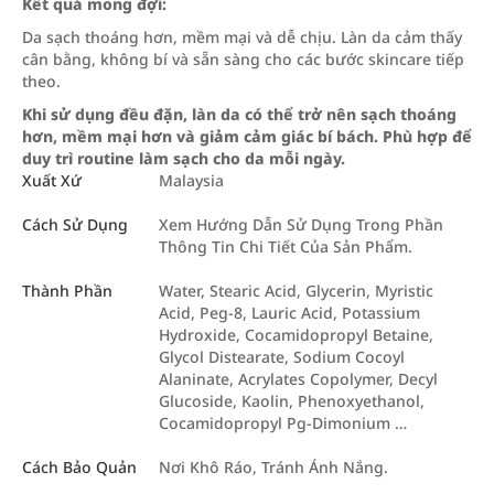
Kết quả mong đợi:
Da sạch thoáng hơn, mềm mại và dễ chịu. Làn da cảm thấy
cân bằng, không bí và sẵn sàng cho các bước skincare tiếp
theo.
Khi sử dụng đều đặn, làn da có thể trở nên sạch thoáng
hơn, mềm mại hơn và giảm cảm giác bí bách. Phù hợp để
duy trì routine làm sạch cho da mỗi ngày.
Xuất Xứ
Malaysia
Cách Sử Dụng
Xem Hướng Dẫn Sử Dụng Trong Phần
Thông Tin Chi Tiết Của Sản Phẩm.
Thành Phần
Water, Stearic Acid, Glycerin, Myristic
Acid, Peg-8, Lauric Acid, Potassium
Hydroxide, Cocamidopropyl Betaine,
Glycol Distearate, Sodium Cocoyl
Alaninate, Acrylates Copolymer, Decyl
Glucoside, Kaolin, Phenoxyethanol,
Cocamidopropyl Pg-Dimonium …
Cách Bảo Quản
Nơi Khô Ráo, Tránh Ánh Nắng.