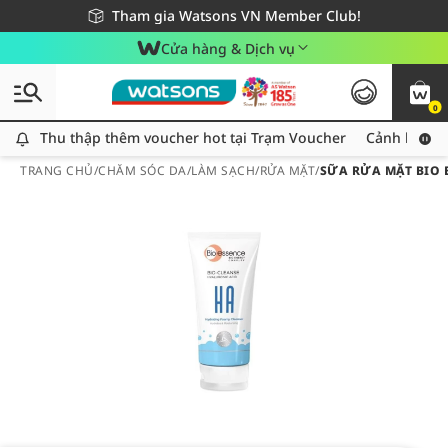
Giao hàng nhanh 24h - Áp dụng khu vực TP. Hồ Chí Minh
Miễn phí giao hàng cho đơn hàng từ 249,000Đ
Tham gia Watsons VN Member Club!
Cửa hàng & Dịch vụ
0
Thu thập thêm voucher hot tại Trạm Voucher
Thu thập thêm voucher hot tại Trạm Voucher
Cảnh báo An
TRANG CHỦ
/
CHĂM SÓC DA
/
LÀM SẠCH
/
RỬA MẶT
/
SỮA RỬA MẶT BIO 