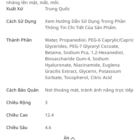
nhàng lên mặt, mắt, môi.
Xuất Xứ
Trung Quốc
Cách Sử Dụng
Xem Hướng Dẫn Sử Dụng Trong Phần
Thông Tin Chi Tiết Của Sản Phẩm.
Thành Phần
Water, Propanediol, PEG-6 Caprylic/Capric
Glycerides, PEG-7 Glyceryl Cocoate,
Betaine, Sodium Pca, 1,2-Hexanediol,
Biosaccharide Gum-4, Sodium
Hyaluronate, Niacinamide, Euglena
Gracilis Extract, Glycerin, Potassium
Sorbate, Tocopherol, Citric Acid
Cách Bảo Quản
Nơi thoáng mát, tránh ánh nắng trực tiếp
Chiều Rộng
3
Chiều Cao
12.4
Chiều Sâu
4.6
ẨN