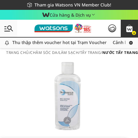
Giao hàng nhanh 24h - Áp dụng khu vực TP. Hồ Chí Minh
Miễn phí giao hàng cho đơn hàng từ 249,000Đ
Tham gia Watsons VN Member Club!
Cửa hàng & Dịch vụ
0
Thu thập thêm voucher hot tại Trạm Voucher
Thu thập thêm voucher hot tại Trạm Voucher
Cảnh báo An
TRANG CHỦ
/
CHĂM SÓC DA
/
LÀM SẠCH
/
TẨY TRANG
/
NƯỚC TẨY TRANG