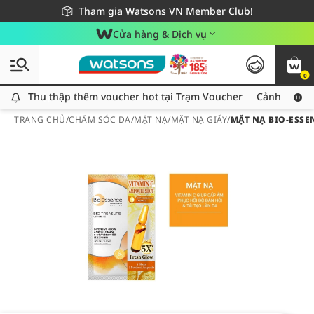
Giao hàng nhanh 24h - Áp dụng khu vực TP. Hồ Chí Minh
Miễn phí giao hàng cho đơn hàng từ 249,000Đ
Tham gia Watsons VN Member Club!
Cửa hàng & Dịch vụ
0
Thu thập thêm voucher hot tại Trạm Voucher
Thu thập thêm voucher hot tại Trạm Voucher
Cảnh báo An
TRANG CHỦ
/
CHĂM SÓC DA
/
MẶT NẠ
/
MẶT NẠ GIẤY
/
MẶT NẠ BIO-ESSE