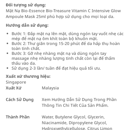
Đối tượng sử dụng:
Mặt Nạ Bio-Essence Bio-Treasure Vitamin C Intensive Glow
Ampoule Mask 25ml phù hợp sử dụng cho mọi loại da.
Hướng dẫn sử dụng:
Bước 1: Đắp mặt nạ lên mặt, dùng ngón tay vuốt nhẹ các
mép để mặt nạ ôm khít toàn bộ khuôn mặt.
Bước 2: Thư giãn trong 15-20 phút để da hấp thụ hoàn
toàn tinh chất.
Bước 3: Gỡ nhẹ nhàng mặt nạ và dùng ngón tay
massage nhẹ nhàng lượng tinh chất còn lại để thẩm
thấu vào da.
Sử dụng 2-3 lần/ tuần để đạt hiệu quả tối ưu.
Xuất xứ thương hiệu:
Singapore
Xuất Xứ
Malaysia
Cách Sử Dụng
Xem Hướng Dẫn Sử Dụng Trong Phần
Thông Tin Chi Tiết Của Sản Phẩm.
Thành Phần
Water, Butylene Glycol, Glycerin,
Niacinamide, Dipropylene Glycol,
Hydroxyethylcellulose, Citrus Limon