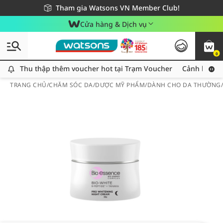
Giao hàng nhanh 24h - Áp dụng khu vực TP. Hồ Chí Minh
Miễn phí giao hàng cho đơn hàng từ 249,000Đ
Tham gia Watsons VN Member Club!
Cửa hàng & Dịch vụ
0
Thu thập thêm voucher hot tại Trạm Voucher
Thu thập thêm voucher hot tại Trạm Voucher
Cảnh báo An
TRANG CHỦ
/
CHĂM SÓC DA
/
DƯỢC MỸ PHẨM
/
DÀNH CHO DA THƯỜNG/