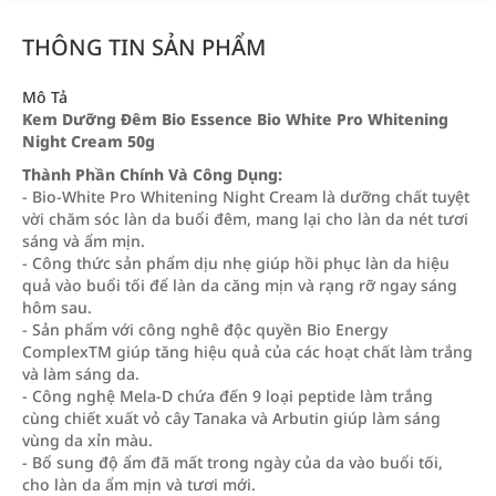
THÔNG TIN SẢN PHẨM
Mô Tả
Kem Dưỡng Đêm Bio Essence Bio White Pro Whitening
Night Cream 50g
Thành Phần Chính Và Công Dụng:
- Bio-White Pro Whitening Night Cream là dưỡng chất tuyệt
vời chăm sóc làn da buổi đêm, mang lại cho làn da nét tươi
sáng và ẩm mịn.
- Công thức sản phẩm dịu nhẹ giúp hồi phục làn da hiệu
quả vào buổi tối để làn da căng mịn và rạng rỡ ngay sáng
hôm sau.
- Sản phẩm với công nghê độc quyền Bio Energy
ComplexTM giúp tăng hiệu quả của các hoạt chất làm trắng
và làm sáng da.
- Công nghệ Mela-D chứa đến 9 loại peptide làm trắng
cùng chiết xuất vỏ cây Tanaka và Arbutin giúp làm sáng
vùng da xỉn màu.
- Bổ sung độ ẩm đã mất trong ngày của da vào buổi tối,
cho làn da ẩm mịn và tươi mới.