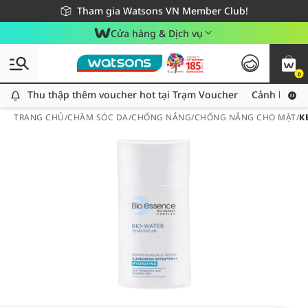
Giao hàng nhanh 24h - Áp dụng khu vực TP. Hồ Chí Minh
Miễn phí giao hàng cho đơn hàng từ 249,000Đ
Tham gia Watsons VN Member Club!
Cửa hàng & Dịch vụ
0
Thu thập thêm voucher hot tại Trạm Voucher
Thu thập thêm voucher hot tại Trạm Voucher
Cảnh báo An
TRANG CHỦ
/
CHĂM SÓC DA
/
CHỐNG NẮNG
/
CHỐNG NẮNG CHO MẶT
/
K