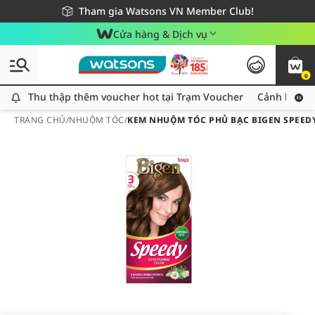
Giao hàng nhanh 24h - Áp dụng khu vực TP. Hồ Chí Minh
Miễn phí giao hàng cho đơn hàng từ 249,000Đ
Tham gia Watsons VN Member Club!
Cửa hàng & Dịch vụ
0
Thu thập thêm voucher hot tại Trạm Voucher
Thu thập thêm voucher hot tại Trạm Voucher
Cảnh báo An
TRANG CHỦ
/
NHUỘM TÓC
/
KEM NHUỘM TÓC PHỦ BẠC BIGEN SPEEDY