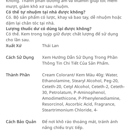
Không. Thành phần dưỡng ẩm và vitamin giúp tóc mềm
mượt, giảm khô xơ sau nhuộm.
Có thể tự nhuộm tại nhà được không?
Có. Bộ sản phẩm có lược, khay và bao tay, dễ nhuộm hoặc
dặm lại chân tóc tại nhà.
Lượng thuốc dư có dùng lại được không?
Có thể. Kem trong tuýp giữ được chất lượng để sử dụng
cho lần sau.
Xuất Xứ
Thái Lan
Cách Sử Dụng
Xem Hướng Dẫn Sử Dụng Trong Phần
Thông Tin Chi Tiết Của Sản Phẩm.
Thành Phần
Cream Colorant/ Kem Màu 40g: Water,
Ethanolamine, Stearyl Alcohol, Peg-20,
Ceteth-20, Cetyl Alcohol, Ceteth-2, Ceteth-
30, Petrolatum, P-Aminophenol,
Amodimethicone, P-Phenylenediamine,
Resorcinol, Ascorbic Acid, Fragrance,
Steartrimonium Chloride, 4-
Cách Bảo Quản
Để nơi khô ráo thoáng mát, tránh ánh
nắng chiếu trực tiếp.