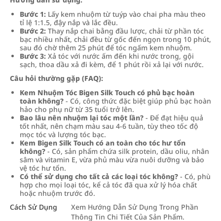
Bước 1:
Lấy kem nhuộm từ tuýp vào chai pha màu theo
tỉ lệ 1:1.5, đậy nắp và lắc đều.
Bước 2:
Thay nắp chai bằng đầu lược, chải từ phần tóc
bạc nhiều nhất, chải đều từ gốc đến ngọn trong 10 phút,
sau đó chờ thêm 25 phút để tóc ngấm kem nhuộm.
Bước 3:
Xả tóc với nước ấm đến khi nước trong, gội
sạch, thoa dầu xả đi kèm, để 1 phút rồi xả lại với nước.
Câu hỏi thường gặp (FAQ):
Kem Nhuộm Tóc Bigen Silk Touch có phủ bạc hoàn
toàn không?
- Có, công thức đặc biệt giúp phủ bạc hoàn
hảo cho phụ nữ từ 35 tuổi trở lên.
Bao lâu nên nhuộm lại tóc một lần?
- Để đạt hiệu quả
tốt nhất, nên chạm màu sau 4-6 tuần, tùy theo tốc độ
mọc tóc và lượng tóc bạc.
Kem Bigen Silk Touch có an toàn cho tóc hư tổn
không?
- Có, sản phẩm chứa silk protein, dầu oliu, nhân
sâm và vitamin E, vừa phủ màu vừa nuôi dưỡng và bảo
vệ tóc hư tổn.
Có thể sử dụng cho tất cả các loại tóc không?
- Có, phù
hợp cho mọi loại tóc, kể cả tóc đã qua xử lý hóa chất
hoặc nhuộm trước đó.
Cách Sử Dụng
Xem Hướng Dẫn Sử Dụng Trong Phần
Thông Tin Chi Tiết Của Sản Phẩm.