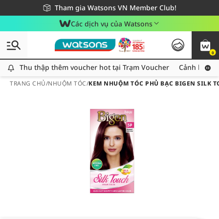
Giao hàng nhanh 24h - Áp dụng khu vực TP. Hồ Chí Minh
Miễn phí giao hàng cho đơn hàng từ 249,000Đ
Tham gia Watsons VN Member Club!
Các dịch vụ của Watsons
0
Thu thập thêm voucher hot tại Trạm Voucher
Thu thập thêm voucher hot tại Trạm Voucher
Cảnh báo An
TRANG CHỦ
/
NHUỘM TÓC
/
KEM NHUỘM TÓC PHỦ BẠC BIGEN SILK T