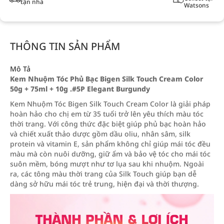
tận nhà
Watsons
THÔNG TIN SẢN PHẨM
Mô Tả
Kem Nhuộm Tóc Phủ Bạc Bigen Silk Touch Cream Color
50g + 75ml + 10g .#5P Elegant Burgundy
Kem Nhuộm Tóc Bigen Silk Touch Cream Color là giải pháp
hoàn hảo cho chị em từ 35 tuổi trở lên yêu thích màu tóc
thời trang. Với công thức đặc biệt giúp phủ bạc hoàn hảo
và chiết xuất thảo dược gồm dầu oliu, nhân sâm, silk
protein và vitamin E, sản phẩm không chỉ giúp mái tóc đều
màu mà còn nuôi dưỡng, giữ ẩm và bảo vệ tóc cho mái tóc
suôn mềm, bóng mượt như tơ lụa sau khi nhuộm. Ngoài
ra, các tông màu thời trang của Silk Touch giúp bạn dễ
dàng sở hữu mái tóc trẻ trung, hiện đại và thời thượng.