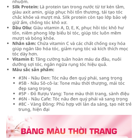
nhuộm.
Silk Protein:
Là protein tan trong nước từ tơ kén tằm,
giàu axit amin, giúp phục hồi tổn thương, tái tạo tóc
chắc khỏe và mượt mà. Silk protein còn tạo lớp bảo vệ
giữ ẩm, chống tóc khô xơ.
Dầu Oliu:
Giàu vitamin A, D, E, K, phục hồi tóc khô hư
tổn, niêm phong lớp biểu bì tóc, giúp tóc luôn mềm
mượt và bóng khỏe.
Nhân sâm:
Chứa vitamin C và các chất chống oxy hóa
giúp ngăn lão hóa tóc, giảm rụng tóc và kích thích mọc
tóc dày hơn.
Vitamin E:
Tăng cường tuần hoàn máu da đầu, nuôi
dưỡng sợi tóc, ngăn ngừa rụng tóc hiệu quả.
Màu sắc sản phẩm:
#3N - Nâu Đen: Tóc nâu đen quý phái, sang trọng
#5B - Nâu Sô-cô-la: Tone màu thời thượng, mái tóc
đẹp sang trọng
#5P - Đỏ Rượu Vang: Tone màu thời trang, sành điệu
#6N - Nâu Cafe: Tóc nâu đen quý phái và sang trọng
#8C - Vàng Đồng: Phù hợp với làn da sáng, tạo nét trẻ
trung, hiện đại