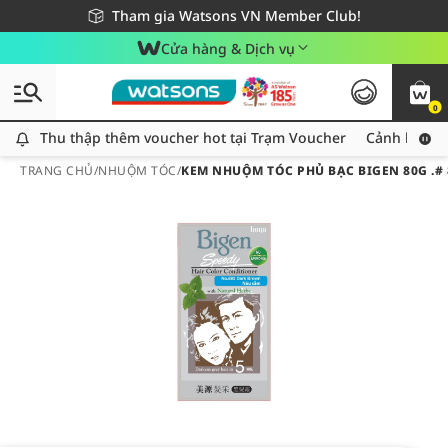
Giao hàng nhanh 24h - Áp dụng khu vực TP. Hồ Chí Minh
Miễn phí giao hàng cho đơn hàng từ 249,000Đ
Tham gia Watsons VN Member Club!
Cửa hàng & Dịch vụ
0
Thu thập thêm voucher hot tại Trạm Voucher
Thu thập thêm voucher hot tại Trạm Voucher
Cảnh báo An
TRANG CHỦ
/
NHUỘM TÓC
/
KEM NHUỘM TÓC PHỦ BẠC BIGEN 80G .#