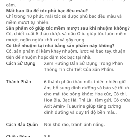
cảm.
Mất bao lâu để tóc phủ bạc đều màu?
Chỉ trong 10 phút, mái tóc sẽ được phủ bạc đều màu và
mềm mượt tự nhiên.
Sản phẩm có giúp tóc mềm mượt sau khi nhuộm không?
Có, chiết xuất 6 thảo dược và dầu Oliu giúp tóc luôn mềm
mượt, ngăn ngừa khô xơ và gãy rụng.
Có thể nhuộm tại nhà bằng sản phẩm này không?
Có, sản phẩm đi kèm khay nhuộm, lược và bao tay, thuận
tiện để nhuộm hoặc dặm tóc bạc tại nhà.
Cách Sử Dụng
Xem Hướng Dẫn Sử Dụng Trong Phần
Thông Tin Chi Tiết Của Sản Phẩm.
Thành Phần
6 thành phần thào mộc thiên nhiên giữ
ẩm, bổ sung dinh dưỡng và bảo vệ tối ưu
cho mái tóc bóng khỏe: Hoa cúc, Cỏ thi,
Hoa Bia, Bạc Hà, Thì Là , tầm gửi. Có chứa
Axit Amin- Tuaurine giúp tăng cường
dinh dưỡng và duy trì độ bền màu.
Cách Bảo Quản
Nơi khô ráo, tránh ánh nắng.
Chiều Rộng
8.5