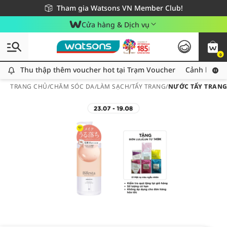
Giao hàng nhanh 24h - Áp dụng khu vực TP. Hồ Chí Minh
Miễn phí giao hàng cho đơn hàng từ 249,000Đ
Tham gia Watsons VN Member Club!
Cửa hàng & Dịch vụ
0
Thu thập thêm voucher hot tại Trạm Voucher
Thu thập thêm voucher hot tại Trạm Voucher
Cảnh báo An
TRANG CHỦ
/
CHĂM SÓC DA
/
LÀM SẠCH
/
TẨY TRANG
/
NƯỚC TẨY TRANG