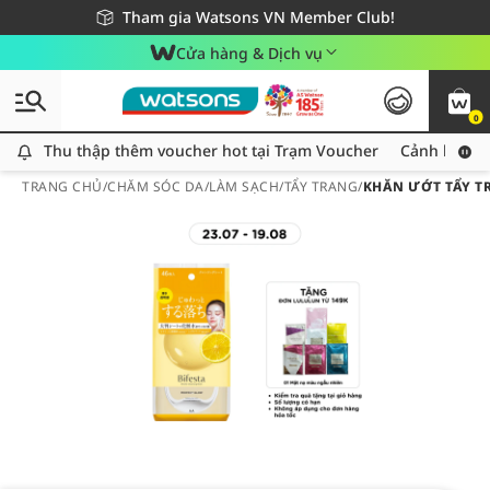
Giao hàng nhanh 24h - Áp dụng khu vực TP. Hồ Chí Minh
Miễn phí giao hàng cho đơn hàng từ 249,000Đ
Tham gia Watsons VN Member Club!
Cửa hàng & Dịch vụ
0
Thu thập thêm voucher hot tại Trạm Voucher
Thu thập thêm voucher hot tại Trạm Voucher
Cảnh báo An
TRANG CHỦ
/
CHĂM SÓC DA
/
LÀM SẠCH
/
TẨY TRANG
/
KHĂN ƯỚT TẨY TR