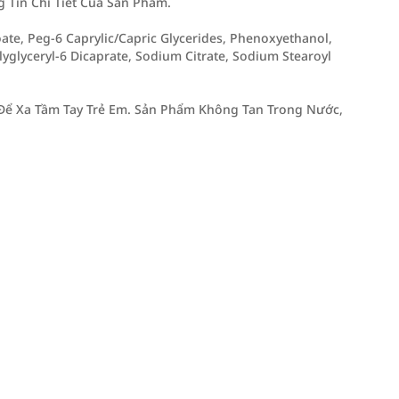
Tin Chi Tiết Của Sản Phẩm.
oate, Peg-6 Caprylic/Capric Glycerides, Phenoxyethanol,
lyglyceryl-6 Dicaprate, Sodium Citrate, Sodium Stearoyl
 Để Xa Tầm Tay Trẻ Em. Sản Phẩm Không Tan Trong Nước,