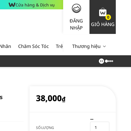
Cửa hàng & Dịch vụ
0
ĐĂNG
GIỎ HÀNG
NHẬP
 Nhân
Chăm Sóc Tóc
Trẻ Em
Thương hiệu
Nam Giới
Chăm Sóc 
38,000
s
₫
SỐ LƯỢNG