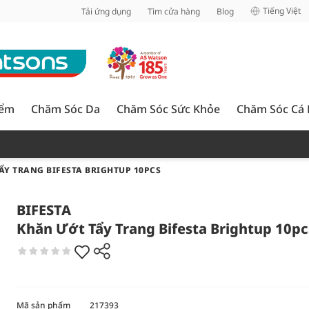
inh
Tiếng Việt
Tải ứng dụng
Tìm cửa hàng
Blog
iểm
Chăm Sóc Da
Chăm Sóc Sức Khỏe
Chăm Sóc Cá
ẨY TRANG BIFESTA BRIGHTUP 10PCS
BIFESTA
Khăn Ướt Tẩy Trang Bifesta Brightup 10pc
Mã sản phẩm
217393