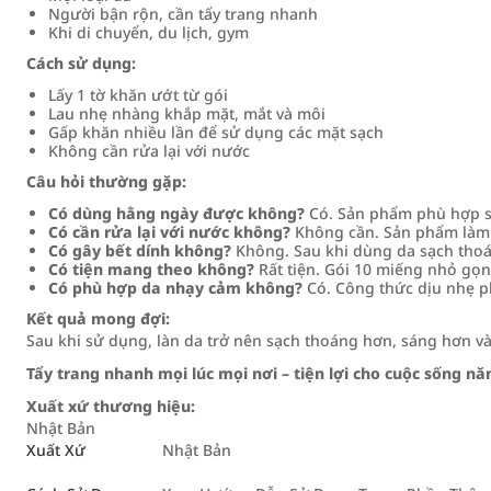
Người bận rộn, cần tẩy trang nhanh
Khi di chuyển, du lịch, gym
Cách sử dụng:
Lấy 1 tờ khăn ướt từ gói
Lau nhẹ nhàng khắp mặt, mắt và môi
Gấp khăn nhiều lần để sử dụng các mặt sạch
Không cần rửa lại với nước
Câu hỏi thường gặp:
Có dùng hằng ngày được không?
Có. Sản phẩm phù hợp s
Có cần rửa lại với nước không?
Không cần. Sản phẩm làm 
Có gây bết dính không?
Không. Sau khi dùng da sạch thoá
Có tiện mang theo không?
Rất tiện. Gói 10 miếng nhỏ gọn
Có phù hợp da nhạy cảm không?
Có. Công thức dịu nhẹ ph
Kết quả mong đợi:
Sau khi sử dụng, làn da trở nên sạch thoáng hơn, sáng hơn và 
Tẩy trang nhanh mọi lúc mọi nơi – tiện lợi cho cuộc sống nă
Xuất xứ thương hiệu:
Nhật Bản
Xuất Xứ
Nhật Bản