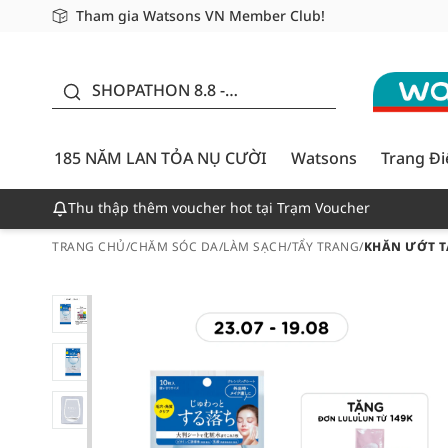
Tham gia Watsons VN Member Club!
Miễn phí giao hàng cho đơn hàng từ 249,000Đ
Giao hàng nhanh 24h - Áp dụng khu vực TP. Hồ Chí M
185 NĂM LAN TỎA NỤ
CƯỜI - GIẢM ĐẾN
SHOPATHON 8.8 -
50%
DEAL ĐỈNH
185 NĂM LAN TỎA NỤ CƯỜI
Watsons
Trang Đ
Thu thập thêm voucher hot tại Trạm Voucher
TRANG CHỦ
/
CHĂM SÓC DA
/
LÀM SẠCH
/
TẨY TRANG
/
KHĂN ƯỚT T