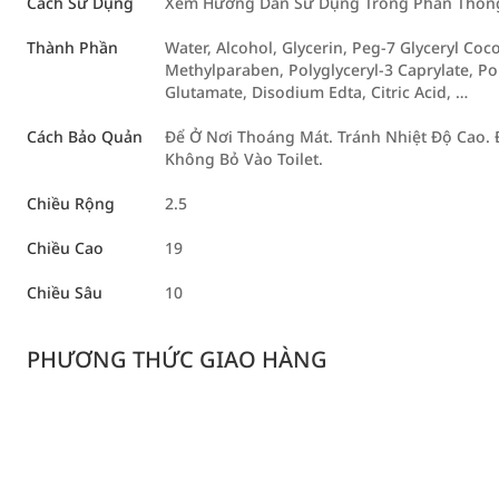
Cách Sử Dụng
Xem Hướng Dẫn Sử Dụng Trong Phần Thông 
Thành Phần
Water, Alcohol, Glycerin, Peg-7 Glyceryl Coc
Methylparaben, Polyglyceryl-3 Caprylate, Po
Glutamate, Disodium Edta, Citric Acid, …
Cách Bảo Quản
Để Ở Nơi Thoáng Mát. Tránh Nhiệt Độ Cao.
Không Bỏ Vào Toilet.
Chiều Rộng
2.5
Chiều Cao
19
Chiều Sâu
10
PHƯƠNG THỨC GIAO HÀNG