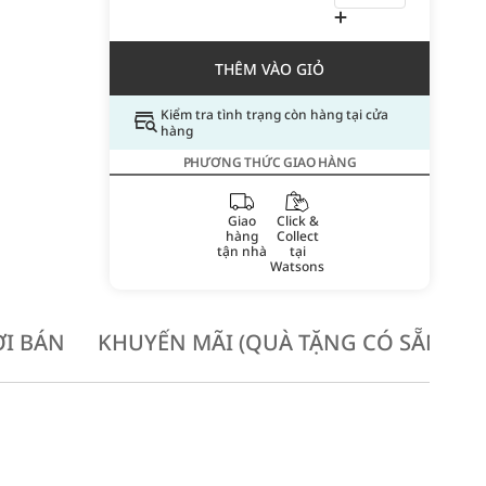
THÊM VÀO GIỎ
Kiểm tra tình trạng còn hàng tại cửa
hàng
PHƯƠNG THỨC GIAO HÀNG
Giao
Click &
hàng
Collect
tận nhà
tại
Watsons
I BÁN
KHUYẾN MÃI (QUÀ TẶNG CÓ SẴN KH