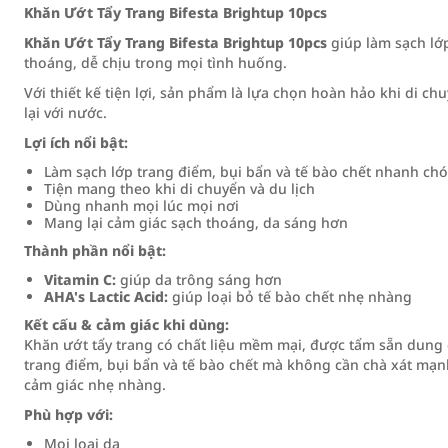
Khăn Ướt Tẩy Trang Bifesta Brightup 10pcs
Khăn Ướt Tẩy Trang Bifesta Brightup 10pcs
giúp làm sạch lớ
thoáng, dễ chịu trong mọi tình huống.
Với thiết kế tiện lợi, sản phẩm là lựa chọn hoàn hảo khi di c
lại với nước.
Lợi ích nổi bật:
Làm sạch lớp trang điểm, bụi bẩn và tế bào chết nhanh ch
Tiện mang theo khi di chuyển và du lịch
Dùng nhanh mọi lúc mọi nơi
Mang lại cảm giác sạch thoáng, da sáng hơn
Thành phần nổi bật:
Vitamin C:
giúp da trông sáng hơn
AHA's Lactic Acid:
giúp loại bỏ tế bào chết nhẹ nhàng
Kết cấu & cảm giác khi dùng:
Khăn ướt tẩy trang có chất liệu mềm mại, được tẩm sẵn dung dị
trang điểm, bụi bẩn và tế bào chết mà không cần chà xát mạn
cảm giác nhẹ nhàng.
Phù hợp với:
Mọi loại da