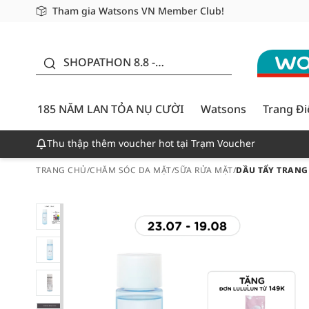
Tham gia Watsons VN Member Club!
Miễn phí giao hàng cho đơn hàng từ 249,000Đ
Giao hàng nhanh 24h - Áp dụng khu vực TP. Hồ Chí M
185 NĂM LAN TỎA NỤ
CƯỜI - GIẢM ĐẾN
SHOPATHON 8.8 -
50%
DEAL ĐỈNH
185 NĂM LAN TỎA NỤ CƯỜI
Watsons
Trang Đ
Thu thập thêm voucher hot tại Trạm Voucher
TRANG CHỦ
/
CHĂM SÓC DA MẶT
/
SỮA RỬA MẶT
/
DẦU TẨY TRANG