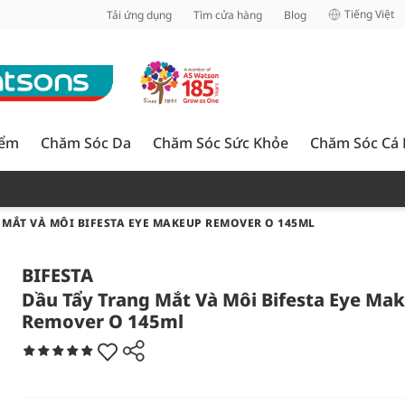
inh
Tiếng Việt
Tải ứng dụng
Tìm cửa hàng
Blog
iểm
Chăm Sóc Da
Chăm Sóc Sức Khỏe
Chăm Sóc Cá
 MẮT VÀ MÔI BIFESTA EYE MAKEUP REMOVER O 145ML
BIFESTA
Dầu Tẩy Trang Mắt Và Môi Bifesta Eye Ma
Remover O 145ml