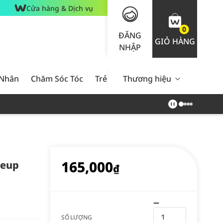
Cửa hàng & Dịch vụ
0
ĐĂNG
GIỎ HÀNG
NHẬP
 Nhân
Chăm Sóc Tóc
Trẻ Em
Thương hiệu
Nam Giới
Chăm Sóc 
165,000
keup
₫
SỐ LƯỢNG