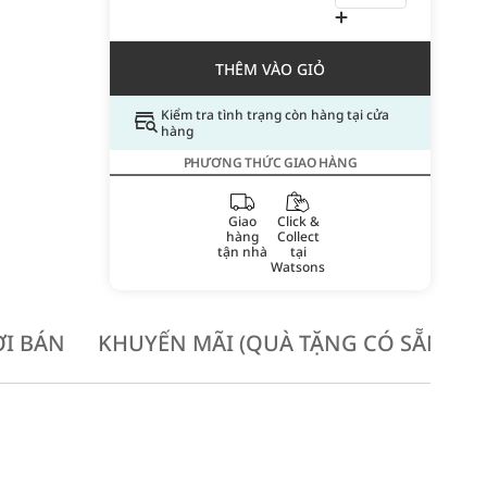
THÊM VÀO GIỎ
Kiểm tra tình trạng còn hàng tại cửa
hàng
PHƯƠNG THỨC GIAO HÀNG
Giao
Click &
hàng
Collect
tận nhà
tại
Watsons
I BÁN
KHUYẾN MÃI (QUÀ TẶNG CÓ SẴN KH