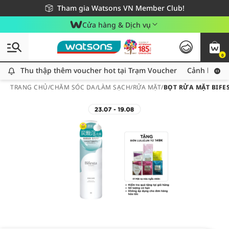
Giao hàng nhanh 24h - Áp dụng khu vực TP. Hồ Chí Minh
Miễn phí giao hàng cho đơn hàng từ 249,000Đ
Tham gia Watsons VN Member Club!
Cửa hàng & Dịch vụ
0
Thu thập thêm voucher hot tại Trạm Voucher
Thu thập thêm voucher hot tại Trạm Voucher
Cảnh báo An
TRANG CHỦ
/
CHĂM SÓC DA
/
LÀM SẠCH
/
RỬA MẶT
/
BỌT RỬA MẶT BIFE