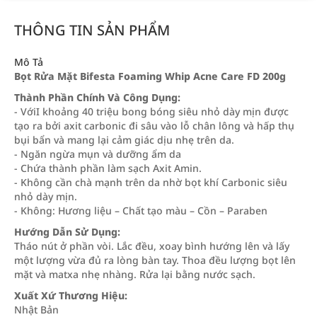
THÔNG TIN SẢN PHẨM
Mô Tả
Bọt Rửa Mặt Bifesta Foaming Whip Acne Care FD 200g
Thành Phần Chính Và Công Dụng:
- VớiI khoảng 40 triệu bong bóng siêu nhỏ dày mịn được
tạo ra bởi axit carbonic đi sâu vào lỗ chân lông và hấp thụ
bụi bẩn và mang lại cảm giác dịu nhẹ trên da.
- Ngăn ngừa mụn và dưỡng ẩm da
- Chứa thành phần làm sạch Axit Amin.
- Không cần chà mạnh trên da nhờ bọt khí Carbonic siêu
nhỏ dày mịn.
- Không: Hương liệu – Chất tạo màu – Cồn – Paraben
Hướng Dẫn Sử Dụng:
Tháo nút ở phần vòi. Lắc đều, xoay bình hướng lên và lấy
một lượng vừa đủ ra lòng bàn tay. Thoa đều lượng bọt lên
mặt và matxa nhẹ nhàng. Rửa lại bằng nước sạch.
Xuất Xứ Thương Hiệu:
Nhật Bản