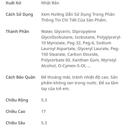
Xuất Xứ
Nhật Bản
Cách Sử Dụng
Xem Hướng Dẫn Sử Dụng Trong Phần
Thông Tin Chi Tiết Của Sản Phẩm.
Thành Phần
Water, Glycerin, Dipropylene
GlycolIsobutane, Isobutane, Polyglyceryl-
10 Myristate, Peg-32, Peg-6, Sodium
Lauroyl Aspartate, Glyceryl Laurate, Peg-
150 Stearate, Carbon Dioxide,
Polysorbate 60, Xanthan Gum, Myristyl
Alcohol, O-Cymen-5-Ol, …
Cách Bảo Quản
Để thoáng mát, tránh nhiệt độ cao. Sản
phẩm không tan trong nước. Để xa tầm
tay của trẻ em.
Chiều Rộng
5.3
Chiều Cao
17
Chiều Sâu
5.3