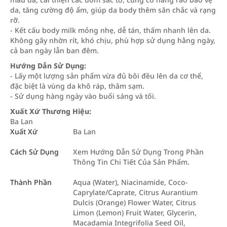
da, tăng cường độ ẩm, giúp da body thêm săn chắc và rạng
rỡ.
- Kết cấu body milk mỏng nhẹ, dễ tán, thấm nhanh lên da.
Không gây nhờn rít, khó chịu, phù hợp sử dụng hằng ngày,
cả ban ngày lẫn ban đêm.
Hướng Dẫn Sử Dụng:
- Lấy một lượng sản phẩm vừa đủ bôi đều lên da cơ thể,
đặc biệt là vùng da khô ráp, thâm sạm.
- Sử dụng hàng ngày vào buổi sáng và tối.
Xuất Xứ Thương Hiệu:
Ba Lan
Xuất Xứ
Ba Lan
Cách Sử Dụng
Xem Hướng Dẫn Sử Dụng Trong Phần
Thông Tin Chi Tiết Của Sản Phẩm.
Thành Phần
Aqua (Water), Niacinamide, Coco-
Caprylate/Caprate, Citrus Aurantium
Dulcis (Orange) Flower Water, Citrus
Limon (Lemon) Fruit Water, Glycerin,
Macadamia Integrifolia Seed Oil,