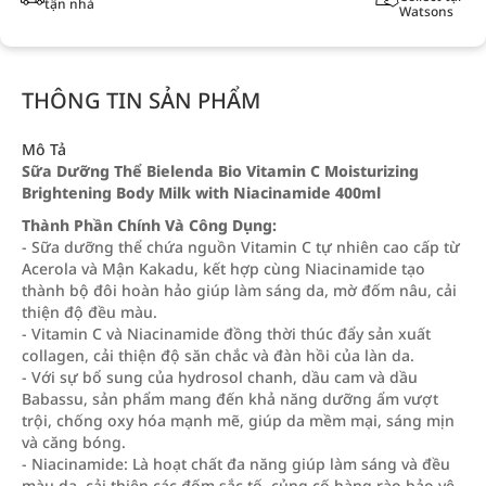
tận nhà
Watsons
THÔNG TIN SẢN PHẨM
Mô Tả
Sữa Dưỡng Thể Bielenda Bio Vitamin C Moisturizing
Brightening Body Milk with Niacinamide 400ml
Thành Phần Chính Và Công Dụng:
- Sữa dưỡng thể chứa nguồn Vitamin C tự nhiên cao cấp từ
Acerola và Mận Kakadu, kết hợp cùng Niacinamide tạo
thành bộ đôi hoàn hảo giúp làm sáng da, mờ đốm nâu, cải
thiện độ đều màu.
- Vitamin C và Niacinamide đồng thời thúc đẩy sản xuất
collagen, cải thiện độ săn chắc và đàn hồi của làn da.
- Với sự bổ sung của hydrosol chanh, dầu cam và dầu
Babassu, sản phẩm mang đến khả năng dưỡng ẩm vượt
trội, chống oxy hóa mạnh mẽ, giúp da mềm mại, sáng mịn
và căng bóng.
- Niacinamide: Là hoạt chất đa năng giúp làm sáng và đều
màu da, cải thiện các đốm sắc tố, củng cố hàng rào bảo vệ