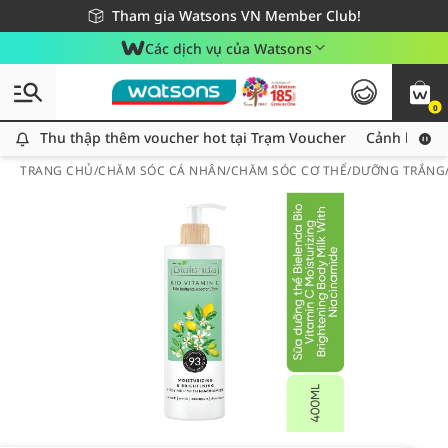
Giao hàng nhanh 24h - Áp dụng khu vực TP. Hồ Chí Minh
Miễn phí giao hàng cho đơn hàng từ 249,000Đ
Tham gia Watsons VN Member Club!
Các dịch vụ của Watsons
0
Thu thập thêm voucher hot tại Trạm Voucher
Thu thập thêm voucher hot tại Trạm Voucher
Cảnh báo An
TRANG CHỦ
/
CHĂM SÓC CÁ NHÂN
/
CHĂM SÓC CƠ THỂ
/
DƯỠNG TRẮNG