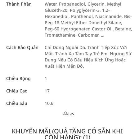
Thành Phần
Water, Propanediol, Glycerin, Methyl
Gluceth-20, Polyglycerin-3, 1,2-
Hexanediol, Panthenol, Niacinamide, Bis-
Peg-18 Methyl Ether Dimethyl Silane,
Peg-60 Hydrogenated Castor Oil, Betaine,
Tromethamine, Carbomer, …
Cách Bảo Quản
Chỉ Dùng Ngoài Da. Tránh Tiếp Xúc Với
Mắt. Tránh Xa Tầm Tay Trẻ Em. Ngưng Sử
Dụng Nếu Có Dấu Hiệu Kích Ứng Hoặc
Xuất Hiện Mẩn Đỏ.
Chiều Rộng
1
Chiều Cao
17
Chiều Sâu
10.6
ẨN
KHUYẾN MÃI (QUÀ TẶNG CÓ SẴN KHI
CÒN HÀNG): (1)