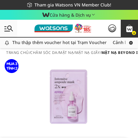
Giao hàng nhanh 24h - Áp dụng khu vực TP. Hồ Chí Minh
Miễn phí giao hàng cho đơn hàng từ 249,000Đ
Tham gia Watsons VN Member Club!
Cửa hàng & Dịch vụ
0
Thu thập thêm voucher hot tại Trạm Voucher
Thu thập thêm voucher hot tại Trạm Voucher
Cảnh báo An
TRANG CHỦ
/
CHĂM SÓC DA
/
MẶT NẠ
/
MẶT NẠ GIẤY
/
MẶT NẠ BEYOND 