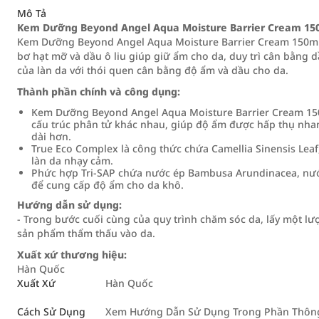
Mô Tả
Kem Dưỡng Beyond Angel Aqua Moisture Barrier Cream 15
Kem Dưỡng Beyond Angel Aqua Moisture Barrier Cream 150ml l
bơ hạt mỡ và dầu ô liu giúp giữ ẩm cho da, duy trì cân bằn
của làn da với thói quen cân bằng độ ẩm và dầu cho da.
Thành phần chính và công dụng:
Kem Dưỡng Beyond Angel Aqua Moisture Barrier Cream 150m
cấu trúc phân tử khác nhau, giúp độ ẩm được hấp thụ nhanh
dài hơn.
True Eco Complex là công thức chứa Camellia Sinensis Lea
làn da nhạy cảm.
Phức hợp Tri-SAP chứa nước ép Bambusa Arundinacea, nước
để cung cấp độ ẩm cho da khô.
Hướng dẫn sử dụng:
- Trong bước cuối cùng của quy trình chăm sóc da, lấy một l
sản phẩm thẩm thấu vào da.
Xuất xứ thương hiệu:
Hàn Quốc
Xuất Xứ
Hàn Quốc
Cách Sử Dụng
Xem Hướng Dẫn Sử Dụng Trong Phần Thông 