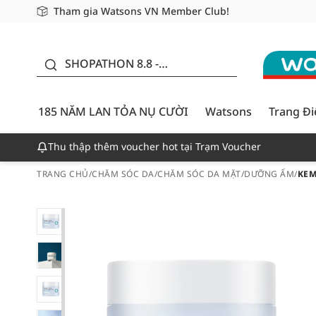
Tham gia Watsons VN Member Club!
Miễn phí giao hàng cho đơn hàng từ 249,000Đ
Giao hàng nhanh 24h - Áp dụng khu vực TP. Hồ Chí M
185 NĂM LAN TỎA NỤ
CƯỜI - GIẢM ĐẾN
SHOPATHON 8.8 -
50%
DEAL ĐỈNH
185 NĂM LAN TỎA NỤ CƯỜI
Watsons
Trang Đ
Thu thập thêm voucher hot tại Trạm Voucher
TRANG CHỦ
/
CHĂM SÓC DA
/
CHĂM SÓC DA MẶT
/
DƯỠNG ẨM
/
KEM