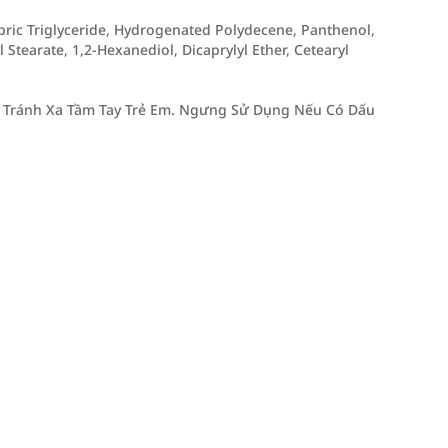
apric Triglyceride, Hydrogenated Polydecene, Panthenol,
 Stearate, 1,2-Hexanediol, Dicaprylyl Ether, Cetearyl
t. Tránh Xa Tầm Tay Trẻ Em. Ngưng Sử Dụng Nếu Có Dấu