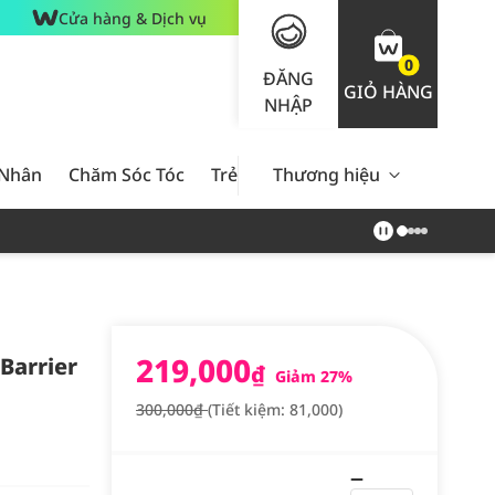
Cửa hàng & Dịch vụ
0
ĐĂNG
GIỎ HÀNG
NHẬP
 Nhân
Chăm Sóc Tóc
Trẻ Em
Thương hiệu
Nam Giới
Chăm Sóc 
219,000
Barrier
₫
Giảm 27%
300,000₫
(Tiết kiệm: 81,000)