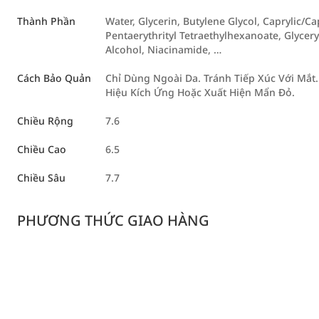
Thành Phần
Water, Glycerin, Butylene Glycol, Caprylic/C
Pentaerythrityl Tetraethylhexanoate, Glyceryl
Alcohol, Niacinamide, …
Cách Bảo Quản
Chỉ Dùng Ngoài Da. Tránh Tiếp Xúc Với Mắ
Hiệu Kích Ứng Hoặc Xuất Hiện Mẩn Đỏ.
Chiều Rộng
7.6
Chiều Cao
6.5
Chiều Sâu
7.7
PHƯƠNG THỨC GIAO HÀNG