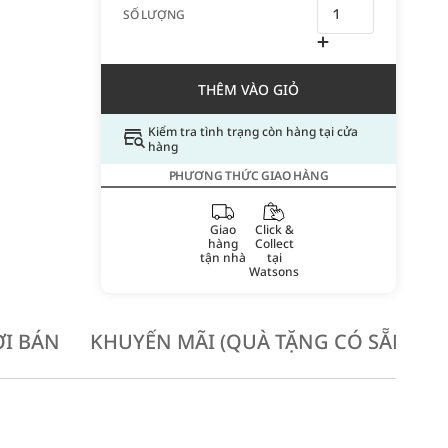
SỐ LƯỢNG
THÊM VÀO GIỎ
Kiểm tra tình trạng còn hàng tại cửa
hàng
PHƯƠNG THỨC GIAO HÀNG
Giao
Click &
hàng
Collect
tận nhà
tại
Watsons
I BÁN
KHUYẾN MÃI (QUÀ TẶNG CÓ SẴN KH