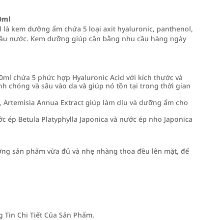
0ml
à kem dưỡng ẩm chứa 5 loại axit hyaluronic, panthenol,
g dầu nước. Kem dưỡng giúp cân bằng nhu cầu hàng ngày
l chứa 5 phức hợp Hyaluronic Acid với kích thước và
 chóng và sâu vào da và giúp nó tồn tại trong thời gian
f, Artemisia Annua Extract giúp làm dịu và dưỡng ẩm cho
 ép Betula Platyphylla Japonica và nước ép nho Japonica
ượng sản phẩm vừa đủ và nhẹ nhàng thoa đều lên mặt, để
Tin Chi Tiết Của Sản Phẩm.