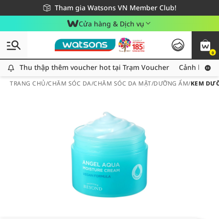
Giao hàng nhanh 24h - Áp dụng khu vực TP. Hồ Chí Minh
Miễn phí giao hàng cho đơn hàng từ 249,000Đ
Tham gia Watsons VN Member Club!
Cửa hàng & Dịch vụ
0
Thu thập thêm voucher hot tại Trạm Voucher
Thu thập thêm voucher hot tại Trạm Voucher
Cảnh báo An
TRANG CHỦ
/
CHĂM SÓC DA
/
CHĂM SÓC DA MẶT
/
DƯỠNG ẨM
/
KEM DƯỠ