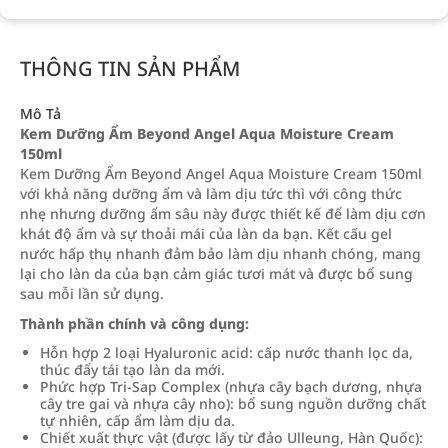
THÔNG TIN SẢN PHẨM
Mô Tả
Kem Dưỡng Ẩm Beyond Angel Aqua Moisture Cream
150ml
Kem Dưỡng Ẩm Beyond Angel Aqua Moisture Cream 150ml
với khả năng dưỡng ẩm và làm dịu tức thì với công thức
nhẹ nhưng dưỡng ẩm sâu này được thiết kế để làm dịu cơn
khát độ ẩm và sự thoải mái của làn da bạn. Kết cấu gel
nước hấp thụ nhanh đảm bảo làm dịu nhanh chóng, mang
lại cho làn da của bạn cảm giác tươi mát và được bổ sung
sau mỗi lần sử dụng.
Thành phần chính và công dụng:
Hỗn hợp 2 loại Hyaluronic acid: cấp nước thanh lọc da,
thúc đẩy tái tạo làn da mới.
Phức hợp Tri-Sap Complex (nhựa cây bạch dương, nhựa
cây tre gai và nhựa cây nho): bổ sung nguồn dưỡng chất
tự nhiên, cấp ẩm làm dịu da.
Chiết xuất thực vật (được lấy từ đảo Ulleung, Hàn Quốc):