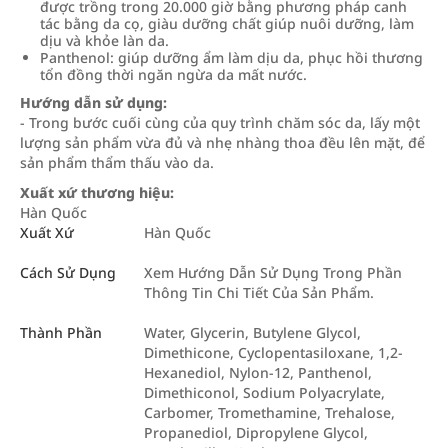
được trồng trong 20.000 giờ bằng phương pháp canh
tác bằng da cọ, giàu dưỡng chất giúp nuôi dưỡng, làm
dịu và khỏe làn da.
Panthenol: giúp dưỡng ẩm làm dịu da, phục hồi thương
tổn đồng thời ngăn ngừa da mất nước.
Hướng dẫn sử dụng:
- Trong bước cuối cùng của quy trình chăm sóc da, lấy một
lượng sản phẩm vừa đủ và nhẹ nhàng thoa đều lên mặt, để
sản phẩm thẩm thấu vào da.
Xuất xứ thương hiệu:
Hàn Quốc
Xuất Xứ
Hàn Quốc
Cách Sử Dụng
Xem Hướng Dẫn Sử Dụng Trong Phần
Thông Tin Chi Tiết Của Sản Phẩm.
Thành Phần
Water, Glycerin, Butylene Glycol,
Dimethicone, Cyclopentasiloxane, 1,2-
Hexanediol, Nylon-12, Panthenol,
Dimethiconol, Sodium Polyacrylate,
Carbomer, Tromethamine, Trehalose,
Propanediol, Dipropylene Glycol,