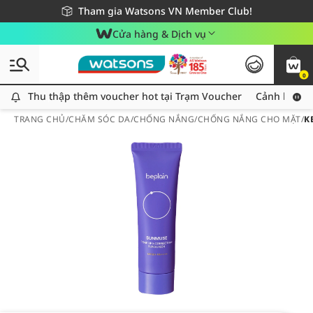
Giao hàng nhanh 24h - Áp dụng khu vực TP. Hồ Chí Minh
Miễn phí giao hàng cho đơn hàng từ 249,000Đ
Tham gia Watsons VN Member Club!
Cửa hàng & Dịch vụ
0
Thu thập thêm voucher hot tại Trạm Voucher
Thu thập thêm voucher hot tại Trạm Voucher
Cảnh báo An
TRANG CHỦ
/
CHĂM SÓC DA
/
CHỐNG NẮNG
/
CHỐNG NẮNG CHO MẶT
/
K