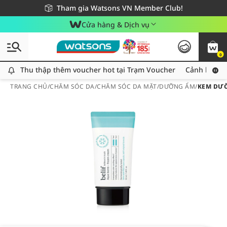
Giao hàng nhanh 24h - Áp dụng khu vực TP. Hồ Chí Minh
Miễn phí giao hàng cho đơn hàng từ 249,000Đ
Tham gia Watsons VN Member Club!
Cửa hàng & Dịch vụ
0
Thu thập thêm voucher hot tại Trạm Voucher
Thu thập thêm voucher hot tại Trạm Voucher
Cảnh báo An
TRANG CHỦ
/
CHĂM SÓC DA
/
CHĂM SÓC DA MẶT
/
DƯỠNG ẨM
/
KEM DƯỠ