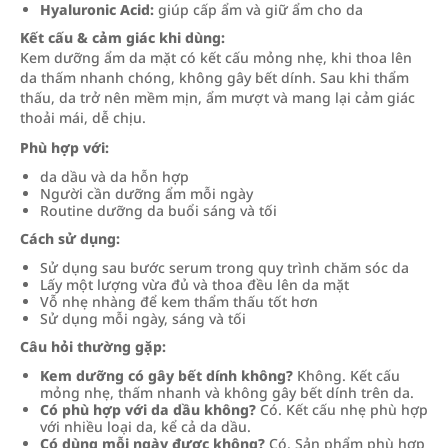
Hyaluronic Acid:
giúp cấp ẩm và giữ ẩm cho da
Kết cấu & cảm giác khi dùng:
Kem dưỡng ẩm da mặt có kết cấu mỏng nhẹ, khi thoa lên
da thấm nhanh chóng, không gây bết dính. Sau khi thẩm
thấu, da trở nên mềm mịn, ẩm mượt và mang lại cảm giác
thoải mái, dễ chịu.
Phù hợp với:
da dầu và da hỗn hợp
Người cần dưỡng ẩm mỗi ngày
Routine dưỡng da buổi sáng và tối
Cách sử dụng:
Sử dụng sau bước serum trong quy trình chăm sóc da
Lấy một lượng vừa đủ và thoa đều lên da mặt
Vỗ nhẹ nhàng để kem thẩm thấu tốt hơn
Sử dụng mỗi ngày, sáng và tối
Câu hỏi thường gặp:
Kem dưỡng có gây bết dính không?
Không. Kết cấu
mỏng nhẹ, thấm nhanh và không gây bết dính trên da.
Có phù hợp với da dầu không?
Có. Kết cấu nhẹ phù hợp
với nhiều loại da, kể cả da dầu.
Có dùng mỗi ngày được không?
Có. Sản phẩm phù hợp