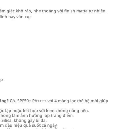
ảm giác khô ráo, nhẹ thoáng với finish matte tự nhiên.
ính hay vón cục.
up
ông?
Có. SPF50+ PA++++ với 4 màng lọc thế hệ mới giúp
c lập hoặc kết hợp với kem chống nắng nền.
không làm ảnh hưởng lớp trang điểm.
ilica, không gây bí da.
ềm dầu hiệu quả suốt cả ngày.