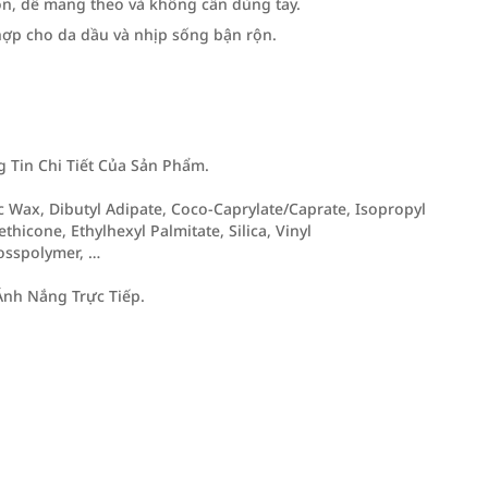
gọn, dễ mang theo và không cần dùng tay.
 hợp cho da dầu và nhịp sống bận rộn.
Tin Chi Tiết Của Sản Phẩm.
c Wax, Dibutyl Adipate, Coco-Caprylate/Caprate, Isopropyl
thicone, Ethylhexyl Palmitate, Silica, Vinyl
osspolymer, …
nh Nắng Trực Tiếp.