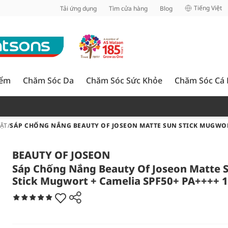
inh
Tiếng Việt
Tải ứng dụng
Tìm cửa hàng
Blog
iểm
Chăm Sóc Da
Chăm Sóc Sức Khỏe
Chăm Sóc Cá
ẶT
/
SÁP CHỐNG NẮNG BEAUTY OF JOSEON MATTE SUN STICK MUGWORT
BEAUTY OF JOSEON
Sáp Chống Nắng Beauty Of Joseon Matte 
Stick Mugwort + Camelia SPF50+ PA++++ 