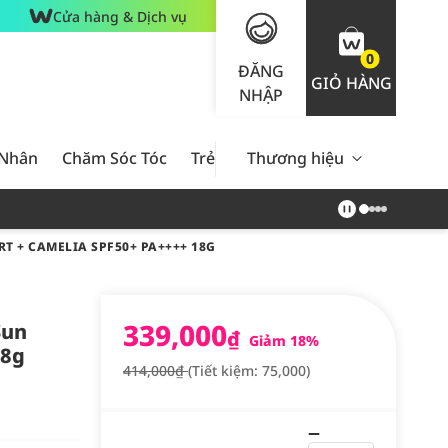
Cửa hàng & Dịch vụ
0
ĐĂNG
GIỎ HÀNG
NHẬP
 Nhân
Chăm Sóc Tóc
Trẻ Em
Thương hiệu
Nam Giới
Chăm Sóc 
 + CAMELIA SPF50+ PA++++ 18G
339,000
Sun
₫
Giảm 18%
18g
414,000₫
(Tiết kiệm: 75,000)