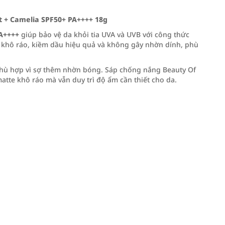
 + Camelia SPF50+ PA++++ 18g
PA++++
giúp bảo vệ da khỏi tia UVA và UVB với công thức
h khô ráo, kiềm dầu hiệu quả và không gây nhờn dính, phù
hù hợp vì sợ thêm nhờn bóng. Sáp chống nắng Beauty Of
 matte khô ráo mà vẫn duy trì độ ẩm cần thiết cho da.