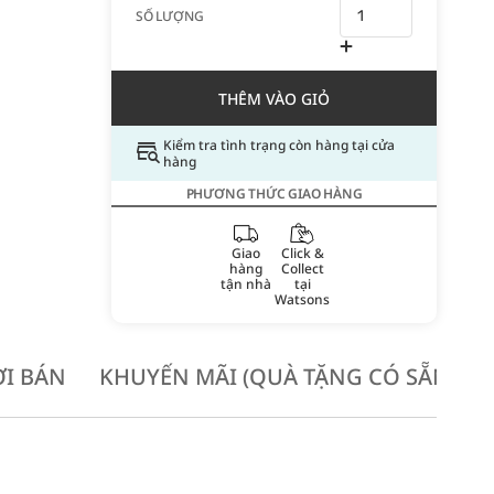
SỐ LƯỢNG
THÊM VÀO GIỎ
Kiểm tra tình trạng còn hàng tại cửa
hàng
PHƯƠNG THỨC GIAO HÀNG
Giao
Click &
hàng
Collect
tận nhà
tại
Watsons
I BÁN
KHUYẾN MÃI (QUÀ TẶNG CÓ SẴN KH