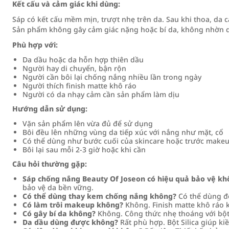
Kết cấu và cảm giác khi dùng:
Sáp có kết cấu mềm mịn, trượt nhẹ trên da. Sau khi thoa, da c
Sản phẩm không gây cảm giác nặng hoặc bí da, không nhờn d
Phù hợp với:
Da dầu hoặc da hỗn hợp thiên dầu
Người hay di chuyển, bận rộn
Người cần bôi lại chống nắng nhiều lần trong ngày
Người thích finish matte khô ráo
Người có da nhạy cảm cần sản phẩm làm dịu
Hướng dẫn sử dụng:
Vặn sản phẩm lên vừa đủ để sử dụng
Bôi đều lên những vùng da tiếp xúc với nắng như mặt, cổ
Có thể dùng như bước cuối của skincare hoặc trước make
Bôi lại sau mỗi 2-3 giờ hoặc khi cần
Câu hỏi thường gặp:
Sáp chống nắng Beauty Of Joseon có hiệu quả bảo vệ kh
bảo vệ da bền vững.
Có thể dùng thay kem chống nắng không?
Có thể dùng độ
Có làm trôi makeup không?
Không. Finish matte khô ráo 
Có gây bí da không?
Không. Công thức nhẹ thoáng với bột S
Da dầu dùng được không?
Rất phù hợp. Bột Silica giúp ki