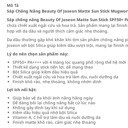
Mô Tả
Sáp Chống Nắng Beauty Of Joseon Matte Sun Stick Mugwort
Sáp chống nắng Beauty Of Joseon Matte Sun Stick SPF50+ 
chứa chiết xuất ngải cứu và hoa trà. Sản phẩm mang lại finis
hợp với da dầu và người thích cảm giác nhẹ thoáng.
Da dầu thường gặp khó khăn khi tìm sản phẩm chống nắng p
Joseon với bột Silica giúp kiềm dầu vượt trội, mang lại finish
Lý do nên chọn sản phẩm này:
SPF50+ PA++++ với 4 màng lọc quang phổ rộng thế hệ mới
Thiết kế dạng stick tiện lợi, dễ mang theo
Bột Silica giúp kiềm dầu hiệu quả
Chiết xuất ngải cứu và hoa trà làm dịu, nuôi dưỡng da
Finish khô ráo, nhẹ thoáng, không nhờn dính
Lợi ích nổi bật:
Giúp bảo vệ da khỏi ánh nắng hằng ngày
Dễ dàng bôi lại chống nắng bất cứ lúc nào
Không gây dính tay khi sử dụng
Kiềm dầu hiệu quả nhờ bột Silica
Vitamin A, C hỗ trợ làm dịu và nuôi dưỡng da
Finish matte khô ráo, cảm giác nhẹ thoáng