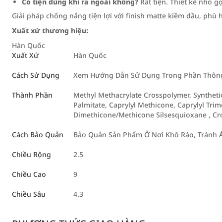
Có tiện dùng khi ra ngoài không?
Rất tiện. Thiết kế nhỏ 
Giải pháp chống nắng tiện lợi với finish matte kiềm dầu, phù
Xuất xứ thương hiệu:
Hàn Quốc
Xuất Xứ
Hàn Quốc
Cách Sử Dụng
Xem Hướng Dẫn Sử Dụng Trong Phần Thông 
Thành Phần
Methyl Methacrylate Crosspolymer, Syntheti
Palmitate, Caprylyl Methicone, Caprylyl Trime
Dimethicone/Methicone Silsesquioxane , Cr
Cách Bảo Quản
Bảo Quản Sản Phẩm Ở Nơi Khô Ráo, Tránh Á
Chiều Rộng
2.5
Chiều Cao
9
Chiều Sâu
4.3