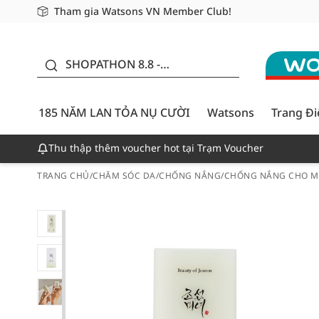
Tham gia Watsons VN Member Club!
Miễn phí giao hàng cho đơn hàng từ 249,000Đ
Giao hàng nhanh 24h - Áp dụng khu vực TP. Hồ Chí M
185 NĂM LAN TỎA NỤ
CƯỜI - GIẢM ĐẾN
SHOPATHON 8.8 -
50%
DEAL ĐỈNH
185 NĂM LAN TỎA NỤ CƯỜI
Watsons
Trang Đ
Thu thập thêm voucher hot tại Trạm Voucher
TRANG CHỦ
/
CHĂM SÓC DA
/
CHỐNG NẮNG
/
CHỐNG NẮNG CHO M