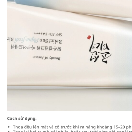
Cách sử dụng:
Thoa đều lên mặt và cổ trước khi ra nắng khoảng 15–20 ph
Thoa lại khi ra mồ hôi nhiều hoặc sau thời gian dài ngoài t