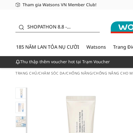
Tham gia Watsons VN Member Club!
Miễn phí giao hàng cho đơn hàng từ 249,000Đ
Giao hàng nhanh 24h - Áp dụng khu vực TP. Hồ Chí M
185 NĂM LAN TỎA NỤ
CƯỜI - GIẢM ĐẾN
SHOPATHON 8.8 -
50%
DEAL ĐỈNH
185 NĂM LAN TỎA NỤ CƯỜI
Watsons
Trang Đ
Thu thập thêm voucher hot tại Trạm Voucher
TRANG CHỦ
/
CHĂM SÓC DA
/
CHỐNG NẮNG
/
CHỐNG NẮNG CHO M