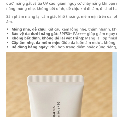
dưới nắng gắt và tia UV cao, giảm nguy cơ cháy nắng khi bạ
nắng mỏng nhẹ, không bết dính, dễ chịu khi đi làm, đi chơi hay
Sản phẩm mang lại cảm giác khô thoáng, mềm mịn trên da, ph
ẩm.
Mỏng nhẹ, dễ chịu:
Kết cấu kem lỏng nhẹ, thấm nhanh, kh
Bảo vệ da dưới nắng gắt:
SPF50+ PA++++ giúp giảm nguy cơ
Không bết dính, không để lại vệt trắng:
Mang lại lớp finis
Cấp ẩm nhẹ, da mềm mịn:
Giúp da luôn ẩm mượt, không b
Dễ dùng hàng ngày:
Phù hợp trang điểm hoặc dùng riêng