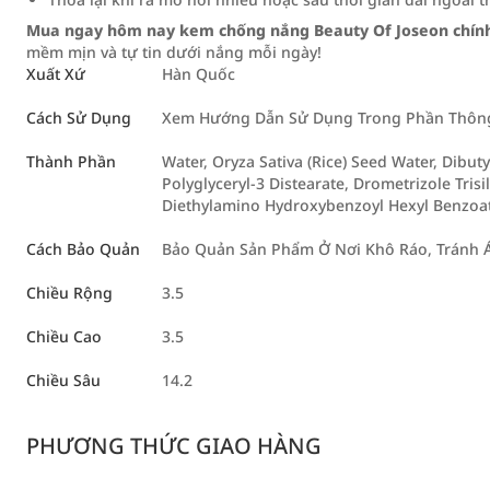
Mua ngay hôm nay kem chống nắng Beauty Of Joseon chính
mềm mịn và tự tin dưới nắng mỗi ngày!
Xuất Xứ
Hàn Quốc
Cách Sử Dụng
Xem Hướng Dẫn Sử Dụng Trong Phần Thông 
Thành Phần
Water, Oryza Sativa (Rice) Seed Water, Dibutyl
Polyglyceryl-3 Distearate, Drometrizole Tris
Diethylamino Hydroxybenzoyl Hexyl Benzoa
Cách Bảo Quản
Bảo Quản Sản Phẩm Ở Nơi Khô Ráo, Tránh Á
Chiều Rộng
3.5
Chiều Cao
3.5
Chiều Sâu
14.2
PHƯƠNG THỨC GIAO HÀNG