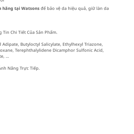
 hãng tại Watsons
để bảo vệ da hiệu quả, giữ làn da
Tin Chi Tiết Của Sản Phẩm.
 Adipate, Butyloctyl Salicylate, Ethylhexyl Triazone,
iloxane, Terephthalylidene Dicamphor Sulfonic Acid,
te, …
nh Nắng Trực Tiếp.