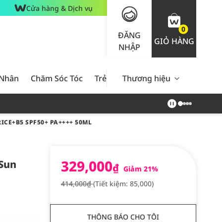
Cửa hàng & Dịch vụ
0
ĐĂNG
GIỎ HÀNG
NHẬP
 Nhân
Chăm Sóc Tóc
Trẻ Em
Thương hiệu
Nam Giới
Chăm Sóc 
ICE+B5 SPF50+ PA++++ 50ML
329,000
 Sun
₫
Giảm 21%
414,000₫
(Tiết kiệm: 85,000)
THÔNG BÁO CHO TÔI