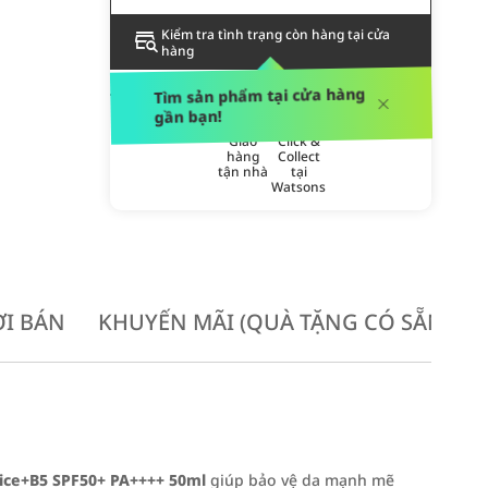
Kiểm tra tình trạng còn hàng tại cửa
hàng
PHƯƠNG THỨC GIAO HÀNG
Tìm sản phẩm tại cửa hàng
gần bạn!
Giao
Click &
hàng
Collect
tận nhà
tại
Watsons
I BÁN
KHUYẾN MÃI (QUÀ TẶNG CÓ SẴN KH
ice+B5 SPF50+ PA++++ 50ml
giúp bảo vệ da mạnh mẽ