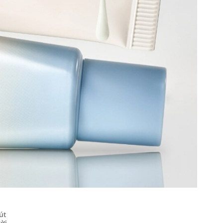
út
rời