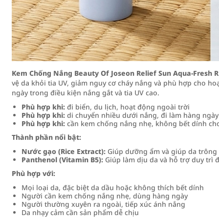
Kem Chống Nắng Beauty Of Joseon Relief Sun Aqua-Fresh R
vệ da khỏi tia UV, giảm nguy cơ cháy nắng và phù hợp cho hoạ
ngày trong điều kiện nắng gắt và tia UV cao.
Phù hợp khi:
đi biển, du lịch, hoạt động ngoài trời
Phù hợp khi:
di chuyển nhiều dưới nắng, đi làm hàng ngày
Phù hợp khi:
cần kem chống nắng nhẹ, không bết dính ch
Thành phần nổi bật:
Nước gạo (Rice Extract):
Giúp dưỡng ẩm và giúp da trôn
Panthenol (Vitamin B5):
Giúp làm dịu da và hỗ trợ duy trì
Phù hợp với:
Mọi loại da, đặc biệt da dầu hoặc không thích bết dính
Người cần kem chống nắng nhẹ, dùng hàng ngày
Người thường xuyên ra ngoài, tiếp xúc ánh nắng
Da nhạy cảm cần sản phẩm dễ chịu