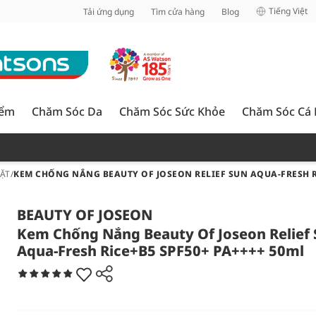
inh
Tiếng Việt
Tải ứng dụng
Tìm cửa hàng
Blog
iểm
Chăm Sóc Da
Chăm Sóc Sức Khỏe
Chăm Sóc Cá
ẶT
/
KEM CHỐNG NẮNG BEAUTY OF JOSEON RELIEF SUN AQUA-FRESH R
BEAUTY OF JOSEON
Kem Chống Nắng Beauty Of Joseon Relief
Aqua-Fresh Rice+B5 SPF50+ PA++++ 50ml