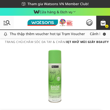
Giao hàng nhanh 24h - Áp dụng khu vực TP. Hồ Chí Minh
Miễn phí giao hàng cho đơn hàng từ 249,000Đ
Tham gia Watsons VN Member Club!
Cửa hàng & Dịch vụ
0
Thu thập thêm voucher hot tại Trạm Voucher
Thu thập thêm voucher hot tại Trạm Voucher
Cảnh báo An
TRANG CHỦ
/
CHĂM SÓC DA TAY & CHÂN
/
XỊT KHỬ MÙI GIÀY BEAUTY