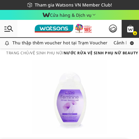
Giao hàng nhanh 24h - Áp dụng khu vực TP. Hồ Chí Minh
Miễn phí giao hàng cho đơn hàng từ 249,000Đ
Tham gia Watsons VN Member Club!
Cửa hàng & Dịch vụ
0
Thu thập thêm voucher hot tại Trạm Voucher
Thu thập thêm voucher hot tại Trạm Voucher
Cảnh báo An
TRANG CHỦ
/
VỆ SINH PHỤ NỮ
/
NƯỚC RỬA VỆ SINH PHỤ NỮ BEAUTY