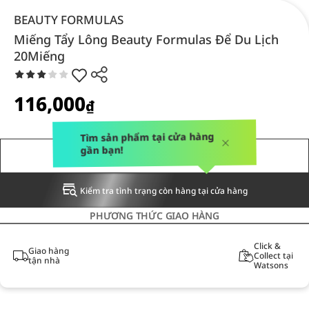
BEAUTY FORMULAS
Miếng Tẩy Lông Beauty Formulas Để Du Lịch
20Miếng
116,000
₫
Tìm sản phẩm tại cửa hàng
gần bạn!
THÔNG BÁO CHO TÔI
Kiểm tra tình trạng còn hàng tại cửa hàng
PHƯƠNG THỨC GIAO HÀNG
Click &
Giao hàng
Collect tại
tận nhà
Watsons