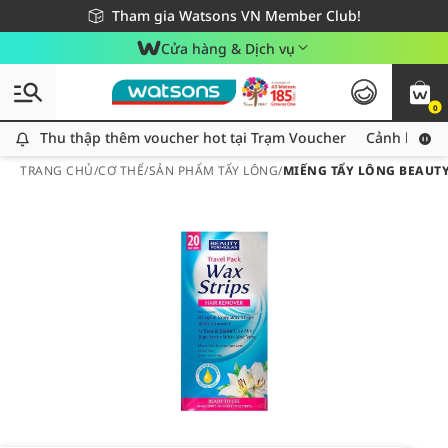
Giao hàng nhanh 24h - Áp dụng khu vực TP. Hồ Chí Minh
Miễn phí giao hàng cho đơn hàng từ 249,000Đ
Tham gia Watsons VN Member Club!
Cửa hàng & Dịch vụ
0
Thu thập thêm voucher hot tại Trạm Voucher
Thu thập thêm voucher hot tại Trạm Voucher
Cảnh báo An
TRANG CHỦ
/
CƠ THỂ
/
SẢN PHẨM TẨY LÔNG
/
MIẾNG TẨY LÔNG BEAUTY