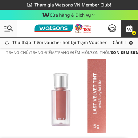
Giao hàng nhanh 24h - Áp dụng khu vực TP. Hồ Chí Minh
Miễn phí giao hàng cho đơn hàng từ 249,000Đ
Tham gia Watsons VN Member Club!
Cửa hàng & Dịch vụ
0
Thu thập thêm voucher hot tại Trạm Voucher
Thu thập thêm voucher hot tại Trạm Voucher
Cảnh báo An
TRANG CHỦ
/
TRANG ĐIỂM
/
TRANG ĐIỂM MÔI
/
SON THỎI
/
SON KEM BBIA