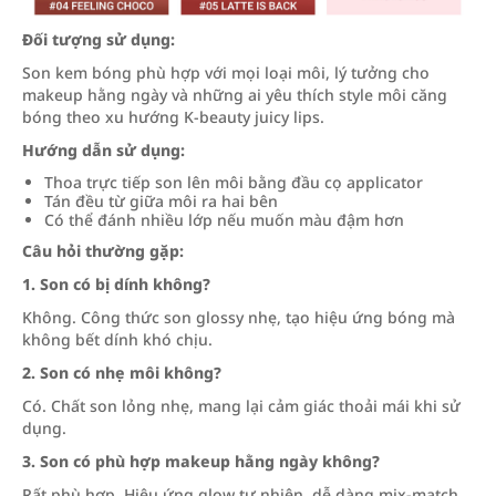
Đối tượng sử dụng:
Son kem bóng phù hợp với mọi loại môi, lý tưởng cho
makeup hằng ngày và những ai yêu thích style môi căng
bóng theo xu hướng K-beauty juicy lips.
Hướng dẫn sử dụng:
Thoa trực tiếp son lên môi bằng đầu cọ applicator
Tán đều từ giữa môi ra hai bên
Có thể đánh nhiều lớp nếu muốn màu đậm hơn
Câu hỏi thường gặp:
1. Son có bị dính không?
Không. Công thức son glossy nhẹ, tạo hiệu ứng bóng mà
không bết dính khó chịu.
2. Son có nhẹ môi không?
Có. Chất son lỏng nhẹ, mang lại cảm giác thoải mái khi sử
dụng.
3. Son có phù hợp makeup hằng ngày không?
Rất phù hợp. Hiệu ứng glow tự nhiên, dễ dàng mix-match