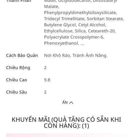
Thành Phần
Water, Octyldodecanol, Diisostearyl
Malate,
Phenylpropyldimethylsiloxysilicate,
Tridecyl Trimellitate, Sorbitan Stearate,
Butylene Glycol, Cetyl Alcohol,
Ethylcellulose, Silica, Ceteareth-20,
Polyacrylate Crosspolymer-6,
Phenoxyethanol, ...
Cách Bảo Quản
Nơi Khô Ráo, Tránh Ánh Nắng.
Chiều Rộng
2
Chiều Cao
9.8
Chiều Sâu
2
ẨN
KHUYẾN MÃI (QUÀ TẶNG CÓ SẴN KHI
CÒN HÀNG): (1)