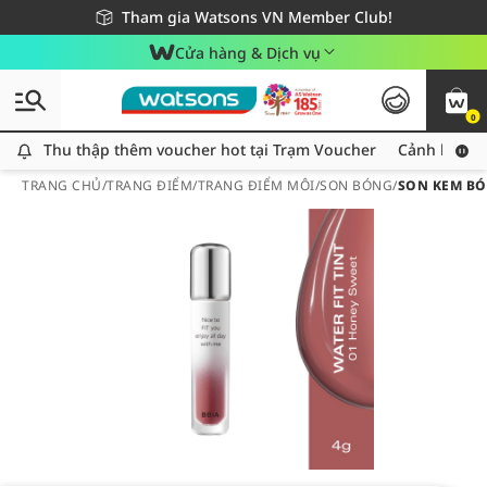
Giao hàng nhanh 24h - Áp dụng khu vực TP. Hồ Chí Minh
Miễn phí giao hàng cho đơn hàng từ 249,000Đ
Tham gia Watsons VN Member Club!
Cửa hàng & Dịch vụ
0
Thu thập thêm voucher hot tại Trạm Voucher
Thu thập thêm voucher hot tại Trạm Voucher
Cảnh báo An
TRANG CHỦ
/
TRANG ĐIỂM
/
TRANG ĐIỂM MÔI
/
SON BÓNG
/
SON KEM BÓ