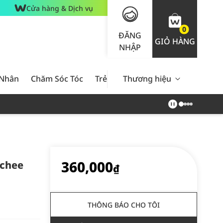
Cửa hàng & Dịch vụ
0
ĐĂNG
GIỎ HÀNG
NHẬP
 Nhân
Chăm Sóc Tóc
Trẻ Em
Thương hiệu
Nam Giới
Chăm Sóc 
360,000
ychee
₫
THÔNG BÁO CHO TÔI