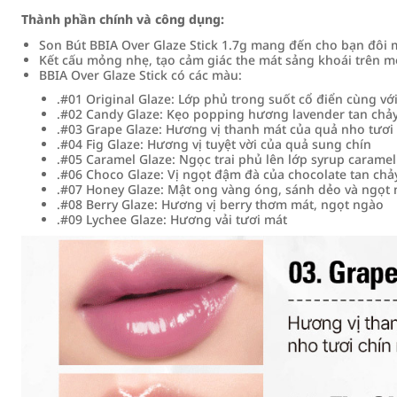
Thành phần chính và công dụng:
Son Bút BBIA Over Glaze Stick 1.7g mang đến cho bạn đôi 
Kết cấu mỏng nhẹ, tạo cảm giác the mát sảng khoái trên m
BBIA Over Glaze Stick có các màu:
.#01 Original Glaze: Lớp phủ trong suốt cổ điển cùng với
.#02 Candy Glaze: Kẹo popping hương lavender tan chả
.#03 Grape Glaze: Hương vị thanh mát của quả nho tươ
.#04 Fig Glaze: Hương vị tuyệt vời của quả sung chín
.#05 Caramel Glaze: Ngọc trai phủ lên lớp syrup caram
.#06 Choco Glaze: Vị ngọt đậm đà của chocolate tan chả
.#07 Honey Glaze: Mật ong vàng óng, sánh dẻo và ngọt
.#08 Berry Glaze: Hương vị berry thơm mát, ngọt ngào
.#09 Lychee Glaze: Hương vải tươi mát