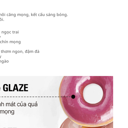
môi căng mọng, kết cấu sáng bóng.
ôi.
 ngọc trai
y
i chín mọng
el thơm ngon, đậm đà
y
 ngào