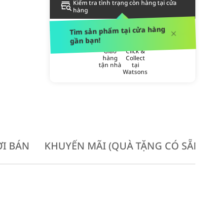
Kiểm tra tình trạng còn hàng tại cửa
hàng
PHƯƠNG THỨC GIAO HÀNG
Tìm sản phẩm tại cửa hàng
gần bạn!
Giao
Click &
hàng
Collect
tận nhà
tại
Watsons
I BÁN
KHUYẾN MÃI (QUÀ TẶNG CÓ SẴN KH