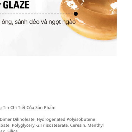
Tin Chi Tiết Của Sản Phẩm.
l Dimer Dilinoleate, Hydrogenated Polyisobutene
oate, Polyglyceryl-2 Triisostearate, Ceresin, Menthyl
x, Silica, …