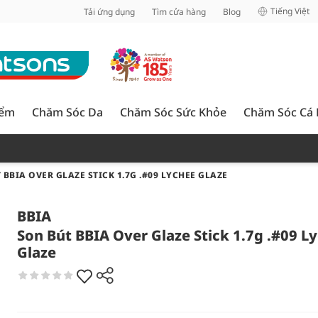
inh
Tiếng Việt
Tải ứng dụng
Tìm cửa hàng
Blog
iểm
Chăm Sóc Da
Chăm Sóc Sức Khỏe
Chăm Sóc Cá
 BBIA OVER GLAZE STICK 1.7G .#09 LYCHEE GLAZE
BBIA
Son Bút BBIA Over Glaze Stick 1.7g .#09 L
Glaze