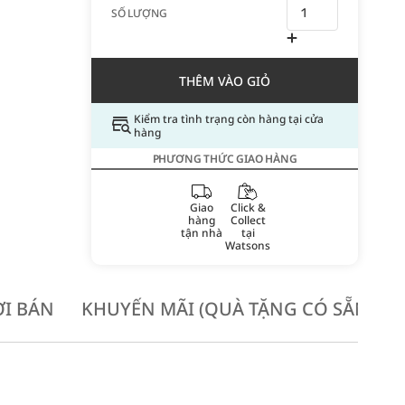
SỐ LƯỢNG
THÊM VÀO GIỎ
Kiểm tra tình trạng còn hàng tại cửa
hàng
PHƯƠNG THỨC GIAO HÀNG
Giao
Click &
hàng
Collect
tận nhà
tại
Watsons
I BÁN
KHUYẾN MÃI (QUÀ TẶNG CÓ SẴN KH