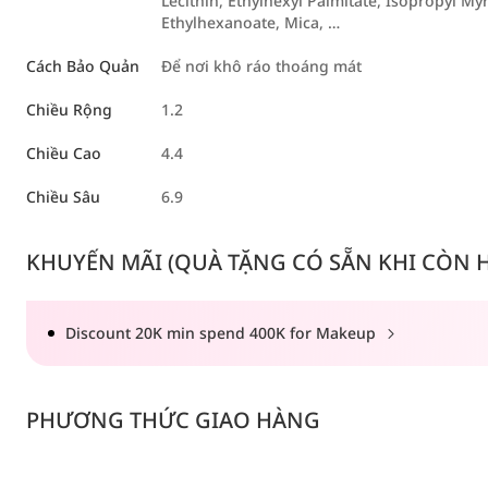
Lecithin, Ethylhexyl Palmitate, Isopropyl Myri
Ethylhexanoate, Mica, …
Cách Bảo Quản
Để nơi khô ráo thoáng mát
Chiều Rộng
1.2
Chiều Cao
4.4
Chiều Sâu
6.9
KHUYẾN MÃI (QUÀ TẶNG CÓ SẴN KHI CÒN HÀ
Discount 20K min spend 400K for Makeup
PHƯƠNG THỨC GIAO HÀNG