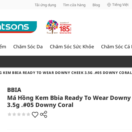
inh
Tiếng Việt
Tải ứng dụng
Tìm cửa hàng
Blog
iểm
Chăm Sóc Da
Chăm Sóc Sức Khỏe
Chăm Sóc Cá
 KEM BBIA READY TO WEAR DOWNY CHEEK 3.5G .#05 DOWNY CORAL
BBIA
Má Hồng Kem Bbia Ready To Wear Downy
3.5g .#05 Downy Coral