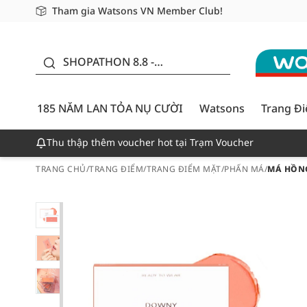
Tham gia Watsons VN Member Club!
Miễn phí giao hàng cho đơn hàng từ 249,000Đ
Giao hàng nhanh 24h - Áp dụng khu vực TP. Hồ Chí M
185 NĂM LAN TỎA NỤ
CƯỜI - GIẢM ĐẾN
SHOPATHON 8.8 -
50%
DEAL ĐỈNH
185 NĂM LAN TỎA NỤ CƯỜI
Watsons
Trang Đ
Thu thập thêm voucher hot tại Trạm Voucher
TRANG CHỦ
/
TRANG ĐIỂM
/
TRANG ĐIỂM MẶT
/
PHẤN MÁ
/
MÁ HỒNG