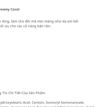
Downy Coral
ân lông, làm cho đôi má mịn màng như da em bé!
tối ưu cho các cô nàng bận rộn.
Tin Chi Tiết Của Sản Phẩm.
yhydroxystearic Acid, Ceresin, Isononyl Isononanoate,