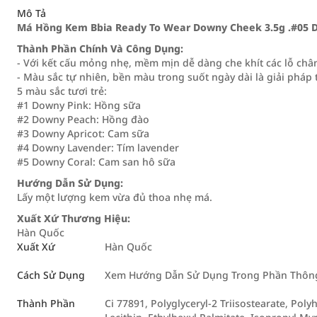
Mô Tả
Má Hồng Kem Bbia Ready To Wear Downy Cheek 3.5g .#05 
Thành Phần Chính Và Công Dụng:
- Với kết cấu mỏng nhẹ, mềm mịn dễ dàng che khít các lỗ ch
- Màu sắc tự nhiên, bền màu trong suốt ngày dài là giải pháp 
5 màu sắc tươi trẻ:
#1 Downy Pink: Hồng sữa
#2 Downy Peach: Hồng đào
#3 Downy Apricot: Cam sữa
#4 Downy Lavender: Tím lavender
#5 Downy Coral: Cam san hô sữa
Hướng Dẫn Sử Dụng:
Lấy một lượng kem vừa đủ thoa nhẹ má.
Xuất Xứ Thương Hiệu:
Hàn Quốc
Xuất Xứ
Hàn Quốc
Cách Sử Dụng
Xem Hướng Dẫn Sử Dụng Trong Phần Thông 
Thành Phần
Ci 77891, Polyglyceryl-2 Triisostearate, Pol