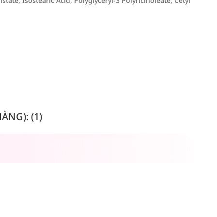
state, Isostearic Acid, Polyglyceryl-3 Polyricinoleate, Cetyl
NG): (1)