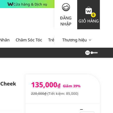
Cửa hàng & Dịch vụ
0
ĐĂNG
GIỎ HÀNG
NHẬP
 Nhân
Chăm Sóc Tóc
Trẻ Em
Thương hiệu
Nam Giới
Chăm Sóc 
135,000
 Cheek
₫
Giảm 39%
220,000₫
(Tiết kiệm: 85,000)