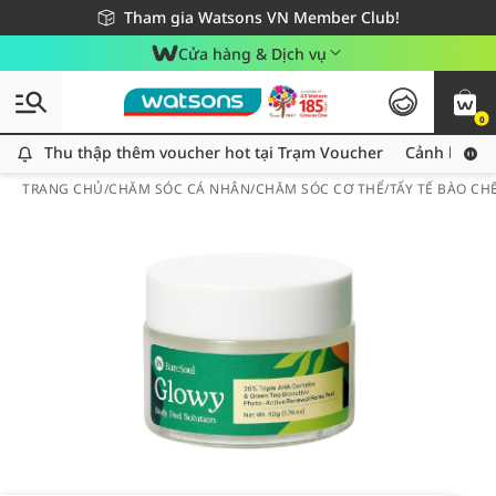
Giao hàng nhanh 24h - Áp dụng khu vực TP. Hồ Chí Minh
Miễn phí giao hàng cho đơn hàng từ 249,000Đ
Tham gia Watsons VN Member Club!
Cửa hàng & Dịch vụ
0
Thu thập thêm voucher hot tại Trạm Voucher
Thu thập thêm voucher hot tại Trạm Voucher
Cảnh báo An
TRANG CHỦ
/
CHĂM SÓC CÁ NHÂN
/
CHĂM SÓC CƠ THỂ
/
TẨY TẾ BÀO CH