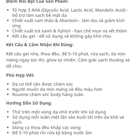
Điểm Nổi Bật Của Sản Phẩm:
Tổ hợp 3 AHA (Glycolic Acid, Lactic Acid, Mandelic Acid) -
hỗ trợ làm sạch bề mặt da
Chiết xuất cam thảo & Allantoin - làm dịu và giảm kích
ứng
Chiết xuất trà xanh & Xylitol - hạn chế mụn và vết thâm
Kết cấu gel - dễ sử dụng và không gây khó chịu
Kết Cấu & Cảm Nhận Khi Dùng:
Kết cấu gel nhẹ, thoa đều, để 5-10 phút, rửa sạch, da mịn
màng ngay tức thì, glow tự nhiên. Cảm giác sạch thoáng và
dễ chịu.
Phù Hợp Với:
Da cơ thể cần được chăm sóc
Người muốn da mịn màng và đều màu hơn
Routine chăm sóc body hàng tuần
Hướng Dẫn Sử Dụng:
Thử trên một vùng da nhỏ trước khi sử dụng
Sử dụng mỗi tuần một lần vào buổi tối trên da khô và
sạch
Dùng cọ thoa đều khắp các vùng
Để 5-10 phút rồi rửa kỹ bằng nước ấm