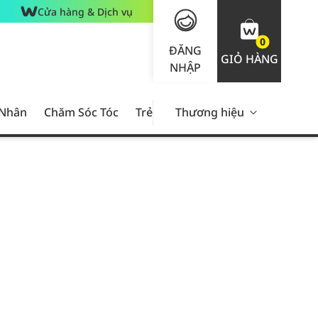
Cửa hàng & Dịch vụ
0
ĐĂNG
GIỎ HÀNG
NHẬP
 Nhân
Chăm Sóc Tóc
Trẻ Em
Thương hiệu
Nam Giới
Chăm Sóc 