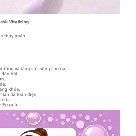
sk Vitalizing
en thủy phân.
i dưỡng và tăng sức sống cho da.
 đàn hồi.
ơn.
da.
sáng khỏe.
 làn da toàn diện.
 rít.
hiệu quả.