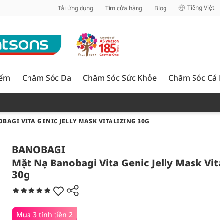
inh
Tiếng Việt
Tải ứng dụng
Tìm cửa hàng
Blog
iểm
Chăm Sóc Da
Chăm Sóc Sức Khỏe
Chăm Sóc Cá
BAGI VITA GENIC JELLY MASK VITALIZING 30G
BANOBAGI
Mặt Nạ Banobagi Vita Genic Jelly Mask Vit
30g
Mua 3 tính tiền 2