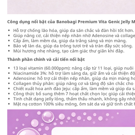
Công dụng nổi bật của Banobagi Premium Vita Genic Jelly Ma
Hỗ trợ chống lão hóa, giúp da săn chắc và đàn hồi tốt hơn.
Giúp nâng cơ, cải thiện nếp nhăn nhờ Adenosine và collag
Cấp ẩm, làm mềm da, giúp da trắng sáng và mịn màng.
Bảo vệ làn da, giúp da trông tươi trẻ và tràn đầy sức sống.
Mùi hương nhẹ nhàng, tạo cảm giác thư giãn khi đắp.
Thành phần chính và cải tiến nổi bật
13 loại vitamin (60.000ppm): nâng cấp từ 11 loại, giúp nuô
Niacinamide 3%: hỗ trợ làm sáng da, giữ ẩm và cải thiện độ
Adenosine: hỗ trợ cải thiện nếp nhăn, giúp da mịn màng h
Collagen thủy phân: giúp nâng cơ và tăng độ săn chắc cho 
Chiết xuất hoa anh đào Jeju: cấp ẩm, làm mềm và giúp da 
Công thức bổ sung thêm 7 hoạt chất chọn lọc giúp cải thiện
Tinh chất dạng jelly lỏng, thẩm thấu nhanh, không gây nhờn
Mặt nạ cotton 100% siêu mỏng, ôm sát da và giữ tinh chất 