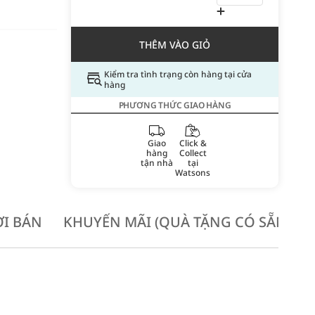
THÊM VÀO GIỎ
Kiểm tra tình trạng còn hàng tại cửa
hàng
PHƯƠNG THỨC GIAO HÀNG
Giao
Click &
hàng
Collect
tận nhà
tại
Watsons
I BÁN
KHUYẾN MÃI (QUÀ TẶNG CÓ SẴN KH