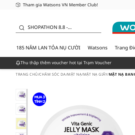
Tham gia Watsons VN Member Club!
Miễn phí giao hàng cho đơn hàng từ 249,000Đ
Giao hàng nhanh 24h - Áp dụng khu vực TP. Hồ Chí M
185 NĂM LAN TỎA NỤ
CƯỜI - GIẢM ĐẾN
SHOPATHON 8.8 -
50%
DEAL ĐỈNH
185 NĂM LAN TỎA NỤ CƯỜI
Watsons
Trang Đ
Thu thập thêm voucher hot tại Trạm Voucher
TRANG CHỦ
/
CHĂM SÓC DA
/
MẶT NẠ
/
MẶT NẠ GIẤY
/
MẶT NẠ BANO