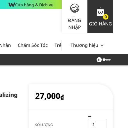
Cửa hàng & Dịch vụ
0
ĐĂNG
GIỎ HÀNG
NHẬP
 Nhân
Chăm Sóc Tóc
Trẻ Em
Thương hiệu
Nam Giới
Chăm Sóc 
27,000
alizing
₫
SỐ LƯỢNG