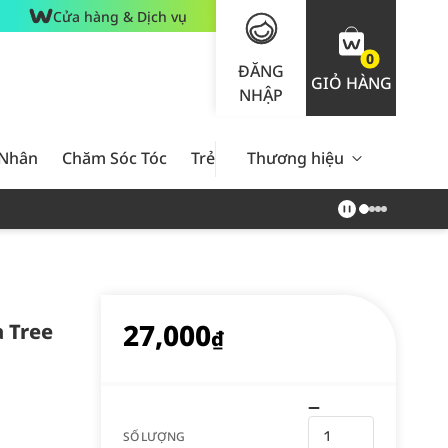
Cửa hàng & Dịch vụ
0
ĐĂNG
GIỎ HÀNG
NHẬP
 Nhân
Chăm Sóc Tóc
Trẻ Em
Thương hiệu
Nam Giới
Chăm Sóc 
27,000
 Tree
₫
SỐ LƯỢNG