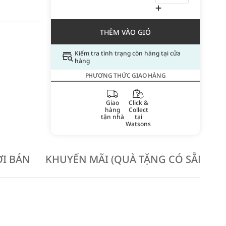
THÊM VÀO GIỎ
Kiểm tra tình trạng còn hàng tại cửa
hàng
PHƯƠNG THỨC GIAO HÀNG
Giao
Click &
hàng
Collect
tận nhà
tại
Watsons
I BÁN
KHUYẾN MÃI (QUÀ TẶNG CÓ SẴN KH