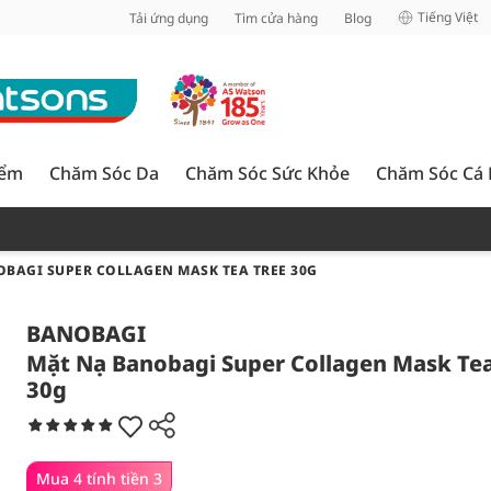
inh
Tiếng Việt
Tải ứng dụng
Tìm cửa hàng
Blog
iểm
Chăm Sóc Da
Chăm Sóc Sức Khỏe
Chăm Sóc Cá
BAGI SUPER COLLAGEN MASK TEA TREE 30G
BANOBAGI
Mặt Nạ Banobagi Super Collagen Mask Tea
30g
Mua 4 tính tiền 3