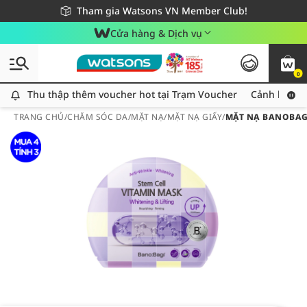
Giao hàng nhanh 24h - Áp dụng khu vực TP. Hồ Chí Minh
Miễn phí giao hàng cho đơn hàng từ 249,000Đ
Tham gia Watsons VN Member Club!
Cửa hàng & Dịch vụ
0
Thu thập thêm voucher hot tại Trạm Voucher
Thu thập thêm voucher hot tại Trạm Voucher
Cảnh báo An
TRANG CHỦ
/
CHĂM SÓC DA
/
MẶT NẠ
/
MẶT NẠ GIẤY
/
MẶT NẠ BANOBAGI