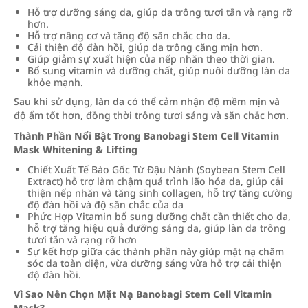
Hỗ trợ dưỡng sáng da, giúp da trông tươi tắn và rạng rỡ
hơn.
Hỗ trợ nâng cơ và tăng độ săn chắc cho da.
Cải thiện độ đàn hồi, giúp da trông căng mịn hơn.
Giúp giảm sự xuất hiện của nếp nhăn theo thời gian.
Bổ sung vitamin và dưỡng chất, giúp nuôi dưỡng làn da
khỏe mạnh.
Sau khi sử dụng, làn da có thể cảm nhận độ mềm mịn và
độ ẩm tốt hơn, đồng thời trông tươi sáng và săn chắc hơn.
Thành Phần Nổi Bật Trong Banobagi Stem Cell Vitamin
Mask Whitening & Lifting
Chiết Xuất Tế Bào Gốc Từ Đậu Nành (Soybean Stem Cell
Extract) hỗ trợ làm chậm quá trình lão hóa da, giúp cải
thiện nếp nhăn và tăng sinh collagen, hỗ trợ tăng cường
độ đàn hồi và độ săn chắc của da
Phức Hợp Vitamin bổ sung dưỡng chất cần thiết cho da,
hỗ trợ tăng hiệu quả dưỡng sáng da, giúp làn da trông
tươi tắn và rạng rỡ hơn
Sự kết hợp giữa các thành phần này giúp mặt nạ chăm
sóc da toàn diện, vừa dưỡng sáng vừa hỗ trợ cải thiện
độ đàn hồi.
Vì Sao Nên Chọn Mặt Nạ Banobagi Stem Cell Vitamin
Mask?