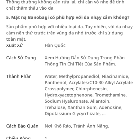
Thông thường không cần rửa lại, chỉ cần vỗ nhẹ để tinh
chất thẩm thấu vào da.
5. Mặt nạ Banobagi có phù hợp với da nhạy cảm không?
Sản phẩm phù hợp với nhiều loại da. Tuy nhiên, với da nhạy
cảm nên thử trước trên vùng da nhỏ trước khi sử dụng
toàn mặt.
Xuất Xứ
Hàn Quốc
Cách Sử Dụng
Xem Hướng Dẫn Sử Dụng Trong Phần
Thông Tin Chi Tiết Của Sản Phẩm.
Thành Phần
Water, Methylpropanediol, Niacinamide,
Panthenol, Acrylates/C10-30 Alkyl Acrylate
Crosspolymer, Chlorphenesin,
Hydroxyacetophenone, Tromethamine,
Sodium Hyaluronate, Allantoin,
Trehalose, Xanthan Gum, Adenosine,
Dipotassium Glycyrrhizate, …
Cách Bảo Quản
Nơi Khô Ráo, Tránh Ánh Nắng.
Chiều Rộng
1