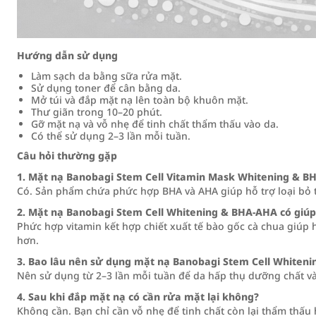
Hướng dẫn sử dụng
Làm sạch da bằng sữa rửa mặt.
Sử dụng toner để cân bằng da.
Mở túi và đắp mặt nạ lên toàn bộ khuôn mặt.
Thư giãn trong 10–20 phút.
Gỡ mặt nạ và vỗ nhẹ để tinh chất thẩm thấu vào da.
Có thể sử dụng 2–3 lần mỗi tuần.
Câu hỏi thường gặp
1. Mặt nạ Banobagi Stem Cell Vitamin Mask Whitening & BH
Có. Sản phẩm chứa phức hợp BHA và AHA giúp hỗ trợ loại bỏ tế
2. Mặt nạ Banobagi Stem Cell Whitening & BHA‑AHA có giú
Phức hợp vitamin kết hợp chiết xuất tế bào gốc cà chua giúp h
hơn.
3. Bao lâu nên sử dụng mặt nạ Banobagi Stem Cell Whiten
Nên sử dụng từ 2–3 lần mỗi tuần để da hấp thụ dưỡng chất và
4. Sau khi đắp mặt nạ có cần rửa mặt lại không?
Không cần. Bạn chỉ cần vỗ nhẹ để tinh chất còn lại thẩm thấu