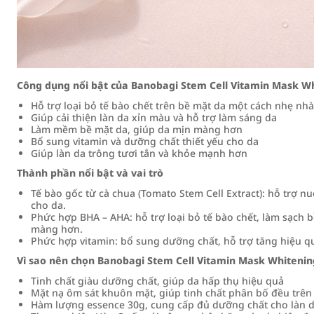
Công dụng nổi bật của Banobagi Stem Cell Vitamin Mask 
Hỗ trợ loại bỏ tế bào chết trên bề mặt da một cách nhẹ nh
Giúp cải thiện làn da xỉn màu và hỗ trợ làm sáng da
Làm mềm bề mặt da, giúp da mịn màng hơn
Bổ sung vitamin và dưỡng chất thiết yếu cho da
Giúp làn da trông tươi tắn và khỏe mạnh hơn
Thành phần nổi bật và vai trò
Tế bào gốc từ cà chua (Tomato Stem Cell Extract): hỗ trợ n
cho da.
Phức hợp BHA – AHA: hỗ trợ loại bỏ tế bào chết, làm sạch b
màng hơn.
Phức hợp vitamin: bổ sung dưỡng chất, hỗ trợ tăng hiệu q
Vì sao nên chọn Banobagi Stem Cell Vitamin Mask Whiteni
Tinh chất giàu dưỡng chất, giúp da hấp thụ hiệu quả
Mặt nạ ôm sát khuôn mặt, giúp tinh chất phân bố đều trên
Hàm lượng essence 30g, cung cấp đủ dưỡng chất cho làn 