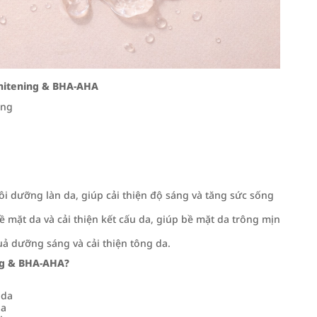
Whitening & BHA‑AHA
àng
uôi dưỡng làn da, giúp cải thiện độ sáng và tăng sức sống
ề mặt da và cải thiện kết cấu da, giúp bề mặt da trông mịn
uả dưỡng sáng và cải thiện tông da.
ng & BHA‑AHA?
 da
da