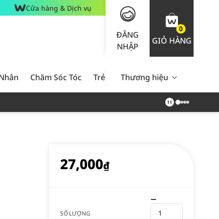
Cửa hàng & Dịch vụ
0
ĐĂNG
GIỎ HÀNG
NHẬP
 Nhân
Chăm Sóc Tóc
Trẻ Em
Thương hiệu
Nam Giới
Chăm Sóc 
27,000
₫
SỐ LƯỢNG