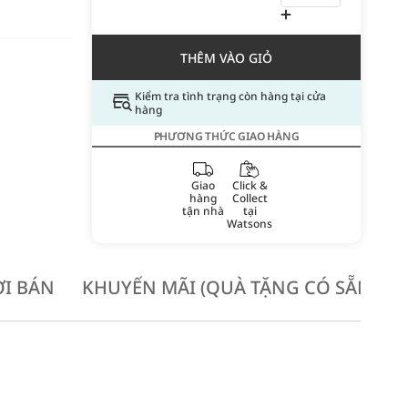
THÊM VÀO GIỎ
Kiểm tra tình trạng còn hàng tại cửa
hàng
PHƯƠNG THỨC GIAO HÀNG
Giao
Click &
hàng
Collect
tận nhà
tại
Watsons
I BÁN
KHUYẾN MÃI (QUÀ TẶNG CÓ SẴN KH