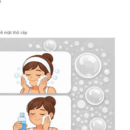
i
bề mặt thô ráp