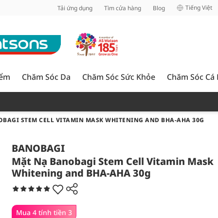
inh
Tiếng Việt
Tải ứng dụng
Tìm cửa hàng
Blog
iểm
Chăm Sóc Da
Chăm Sóc Sức Khỏe
Chăm Sóc Cá
BAGI STEM CELL VITAMIN MASK WHITENING AND BHA-AHA 30G
BANOBAGI
Mặt Nạ Banobagi Stem Cell Vitamin Mask
Whitening and BHA-AHA 30g
Mua 4 tính tiền 3