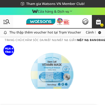
Giao hàng nhanh 24h - Áp dụng khu vực TP. Hồ Chí Minh
Miễn phí giao hàng cho đơn hàng từ 249,000Đ
Tham gia Watsons VN Member Club!
Cửa hàng & Dịch vụ
0
Thu thập thêm voucher hot tại Trạm Voucher
Thu thập thêm voucher hot tại Trạm Voucher
Cảnh báo An
TRANG CHỦ
/
CHĂM SÓC DA
/
MẶT NẠ
/
MẶT NẠ GIẤY
/
MẶT NẠ BANOBAGI