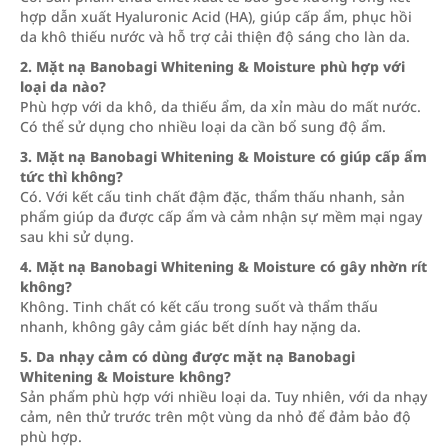
hợp dẫn xuất Hyaluronic Acid (HA), giúp cấp ẩm, phục hồi
da khô thiếu nước và hỗ trợ cải thiện độ sáng cho làn da.
2. Mặt nạ Banobagi Whitening & Moisture phù hợp với
loại da nào?
Phù hợp với da khô, da thiếu ẩm, da xỉn màu do mất nước.
Có thể sử dụng cho nhiều loại da cần bổ sung độ ẩm.
3. Mặt nạ Banobagi Whitening & Moisture có giúp cấp ẩm
tức thì không?
Có. Với kết cấu tinh chất đậm đặc, thẩm thấu nhanh, sản
phẩm giúp da được cấp ẩm và cảm nhận sự mềm mại ngay
sau khi sử dụng.
4. Mặt nạ Banobagi Whitening & Moisture có gây nhờn rít
không?
Không. Tinh chất có kết cấu trong suốt và thẩm thấu
nhanh, không gây cảm giác bết dính hay nặng da.
5. Da nhạy cảm có dùng được mặt nạ Banobagi
Whitening & Moisture không?
Sản phẩm phù hợp với nhiều loại da. Tuy nhiên, với da nhạy
cảm, nên thử trước trên một vùng da nhỏ để đảm bảo độ
phù hợp.